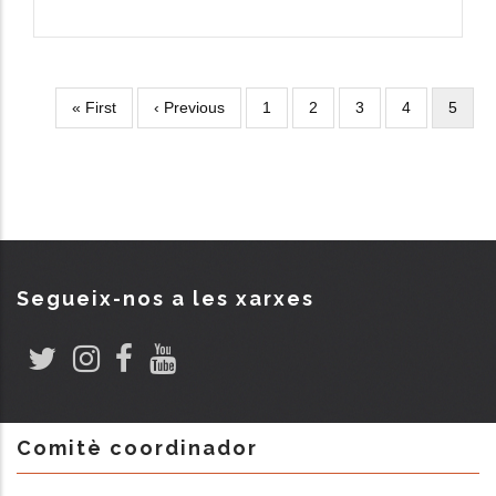
Primera
« First
Pàgina
‹ Previous
Page
1
Page
2
Page
3
Page
4
Pàgin
5
Paginació
pàgina
anterior
actual
Segueix-nos a les xarxes
Comitè coordinador