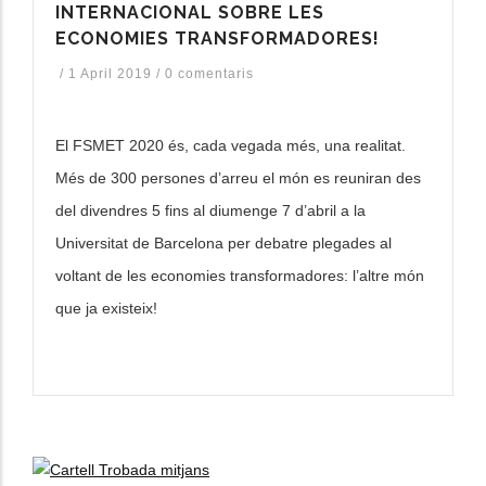
INTERNACIONAL SOBRE LES
ECONOMIES TRANSFORMADORES!
les accions addicionals
/
1 April 2019
/
0 comentaris
El FSMET 2020 és, cada vegada més, una realitat.
Més de 300 persones d’arreu el món es reuniran des
del divendres 5 fins al diumenge 7 d’abril a la
Universitat de Barcelona per debatre plegades al
voltant de les economies transformadores: l’altre món
que ja existeix!