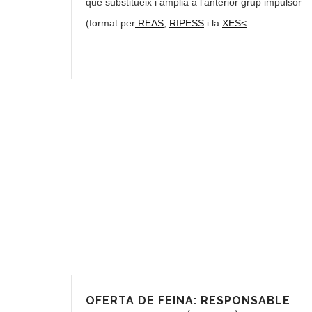
que substitueix i amplia a l’anterior grup impulsor
(format per
REAS
,
RIPESS
i la
XES<
OFERTA DE FEINA: RESPONSABLE