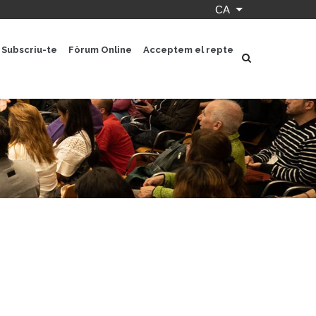
CA
Llista les accion
Subscriu-te
Fòrum Online
Acceptem el repte