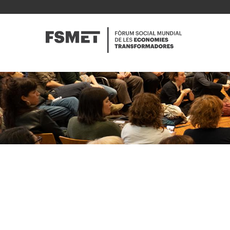
Vés
al
NAVE
contingut
PRINC