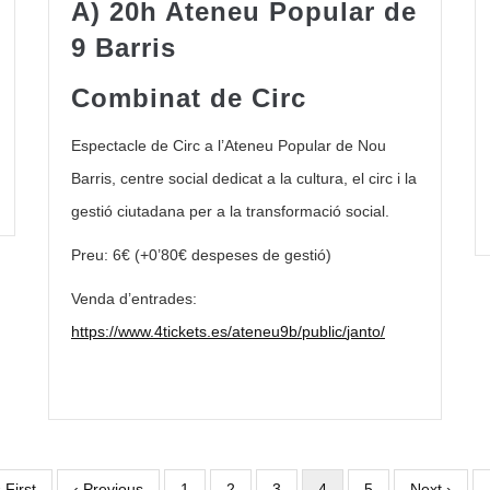
A) 20h Ateneu Popular de
9 Barris
Combinat de Circ
Espectacle de Circ a l’Ateneu Popular de Nou
Barris, centre social dedicat a la cultura, el
circ i la
gestió ciutadana per a la
transformació social.
Preu: 6
€
(+0’80
€
despeses de gestió
)
Venda d’entrades:
https://www.4tickets.es/ateneu9b/public/
janto/
rimera
 First
Pàgina
‹ Previous
Page
1
Page
2
Page
3
Pàgina
4
Page
5
Pàgina
Next ›