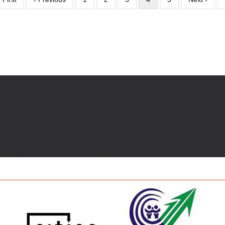
àgina
anterior
actual
següent