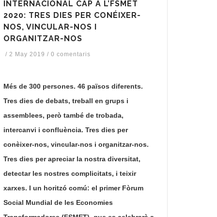
INTERNACIONAL CAP A L’FSMET
2020: TRES DIES PER CONÉIXER-
NOS, VINCULAR-NOS I
ORGANITZAR-NOS
/
2 May 2019
/
0 comentaris
Més de 300 persones. 46 països diferents.
Tres dies de debats, treball en grups i
assemblees, però també de trobada,
intercanvi i confluència. Tres dies per
conèixer-nos, vincular-nos i organitzar-nos.
Tres dies per apreciar la nostra diversitat,
detectar les nostres complicitats, i teixir
xarxes. I un horitzó comú: el primer Fòrum
Social Mundial de les Economies
Transformadores (FSMET), que es celebrarà a