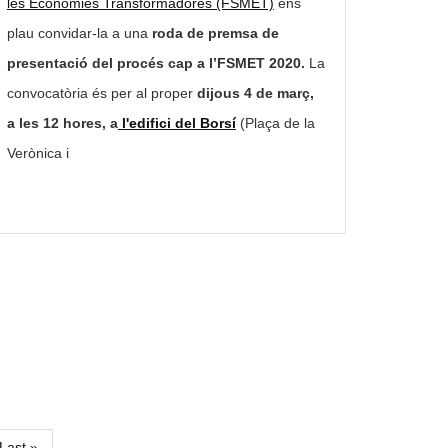
les Economies Transformadores (FSMET)
ens
plau convidar-la a una
roda de premsa de
presentació del procés cap a l’FSMET 2020.
La
convocatòria és per al proper
dijous
4 de març,
a les 12 hores, a
l'edifici del Borsí
(Plaça de la
Verònica i
Última
Last »