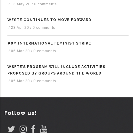
/
13 May 20
/
0 comments
WFSTE CONTINUES TO MOVE FORWARD
/
23 Apr 20
/
0 comments
#8M INTERNATIONAL FEMINIST STRIKE
/
06 Mar 20
/
0 comments
WSFTE’S PROGRAM WILL INCLUDE ACTIVITIES
PROPOSED BY GROUPS AROUND THE WORLD
/
05 Mar 20
/
0 comments
Follow us!