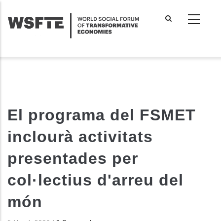
Skip
to
main
content
El programa del FSMET
inclourà activitats
presentades per
col·lectius d'arreu del
món