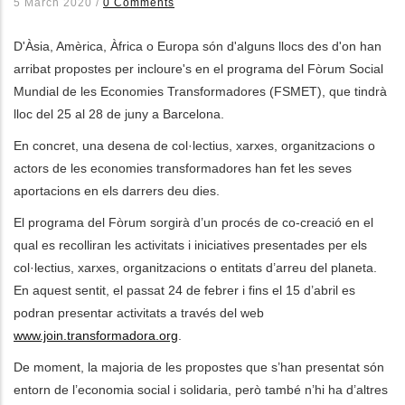
5 March 2020
/
0 Comments
ditional actions
D'Àsia, Amèrica, Àfrica o Europa són d'alguns llocs des d'on han
arribat propostes per incloure's en el programa del Fòrum Social
Mundial de les Economies Transformadores (FSMET), que tindrà
lloc del 25 al 28 de juny a Barcelona.
En concret, una desena de col·lectius, xarxes, organitzacions o
actors de les economies transformadores han fet les seves
aportacions en els darrers deu dies.
El programa del Fòrum sorgirà d’un procés de co-creació en el
qual es recolliran les activitats i iniciatives presentades per els
col·lectius, xarxes, organitzacions o entitats d’arreu del planeta.
En aquest sentit, el passat 24 de febrer i fins el 15 d’abril es
podran presentar activitats a través del web
www.join.transformadora.org
.
De moment, la majoria de les propostes que s’han presentat són
entorn de l’economia social i solidaria, però també n’hi ha d’altres