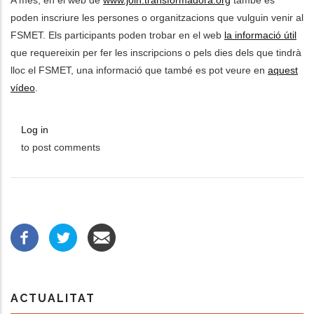
A més, en el web de
www.join.transformadora.org
també es
poden inscriure les persones o organitzacions que vulguin venir al
FSMET. Els participants poden trobar en el web
la informació útil
que requereixin per fer les inscripcions o pels dies dels que tindrà
lloc el FSMET, una informació que també es pot veure en
aquest
vídeo
.
Log in
to post comments
ACTUALITAT