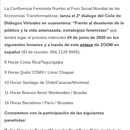
La Confluencia Feminista Rumbo al Foro Social Mundial de las
ditional actions
Economías Transformadoras,
lanza el 2º dialogo del Ciclo de
Diálogos Virtuales en cuarentena: "Frente al desmonte de lo
público y la vida amenazada, estrategias feministas"
que
tendrá lugar el próximo miércoles
24 de junio de 2020
en los
siguientes horarios
y a través de este
enlace
de ZOOM en
español
(ID de reunión: 856 2128 8945):
8 Horas Costa Rica/Tegucigalpa
9 Horas Quito/ CDMX / Lima⁣⁣/ Chiapas
10 Horas Santiago de Chile/Caracas/Montreal
11 Horas Buenos Aires/ Montevideo / Brasilia⁣
16 Horas Barcelona / París⁣⁣ / Bruselas
Contaremos con la participación de las siguientes
panelistas: