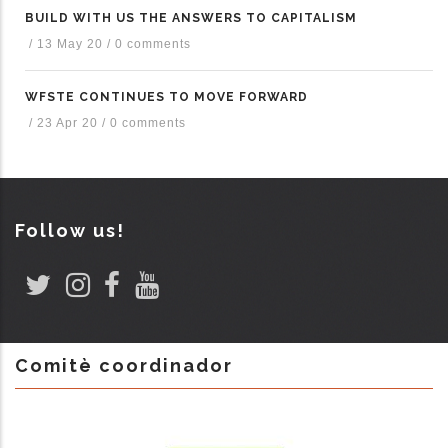
BUILD WITH US THE ANSWERS TO CAPITALISM
/
13 May 20
/
0 comments
WFSTE CONTINUES TO MOVE FORWARD
/
23 Apr 20
/
0 comments
Follow us!
Comitè coordinador