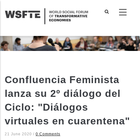
Skip
to
main
content
Confluencia Feminista
lanza su 2º diálogo del
Ciclo: "Diálogos
virtuales en cuarentena"
21 June 2020
/
0 Comments