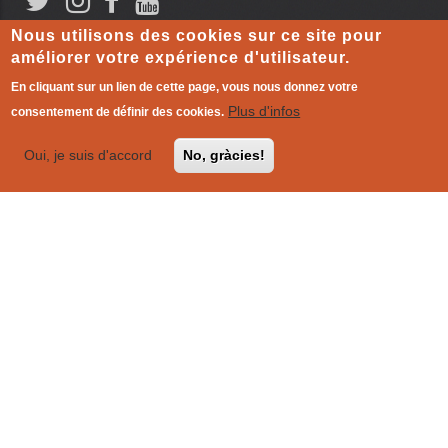
Nous utilisons des cookies sur ce site pour
améliorer votre expérience d'utilisateur.
Comitè coordinador
En cliquant sur un lien de cette page, vous nous donnez votre
Plus d'infos
consentement de définir des cookies.
Oui, je suis d'accord
No, gràcies!
MENTIONS LÉGALES
-
Politique de cookie
|
L'autre monde qui
existe déjà
!