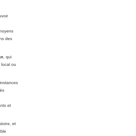
uvoir
 moyens
ons des
an
, qui
 local ou
instances
tés
ants et
toire, et
able