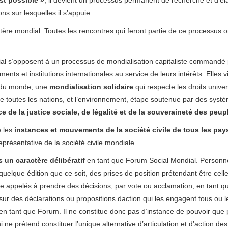
ns sur lesquelles il s’appuie.
ère mondial. Toutes les rencontres qui feront partie de ce processus 
al s’opposent à un processus de mondialisation capitaliste commandé 
nts et institutions internationales au service de leurs intérêts. Elles v
re du monde, une
mondialisation solidaire
qui respecte les droits unive
e toutes les nations, et l’environnement, étape soutenue par des syst
ce de la justice sociale, de légalité et de la souveraineté des peup
 les
instances et mouvements de la société civile de tous les pay
eprésentative de la société civile mondiale.
s un caractère délibératif
en tant que Forum Social Mondial. Personn
lque édition que ce soit, des prises de position prétendant être cell
tre appelés à prendre des décisions, par vote ou acclamation, en tant q
ur des déclarations ou propositions daction qui les engagent tous ou l
 en tant que Forum. Il ne constitue donc pas d’instance de pouvoir que
 ne prétend constituer l’unique alternative d’articulation et d’action des