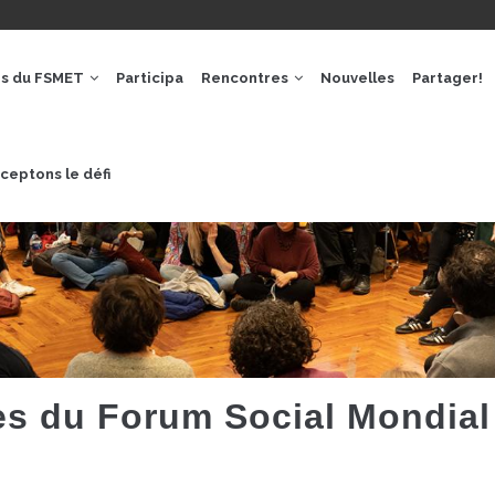
GACIÓ
IPAL
os du FSMET
Participa
Rencontres
Nouvelles
Partager!
ceptons le défi
es du Forum Social Mondial