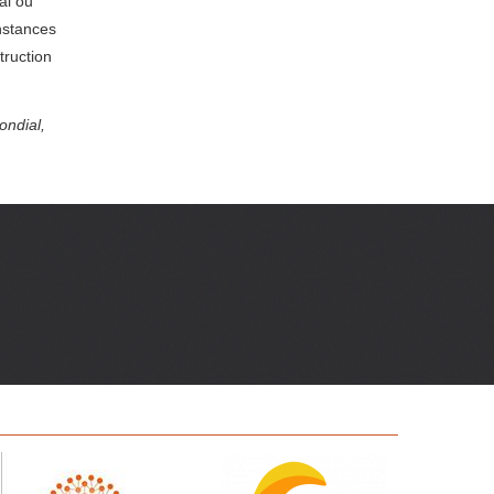
al ou
instances
truction
ondial,