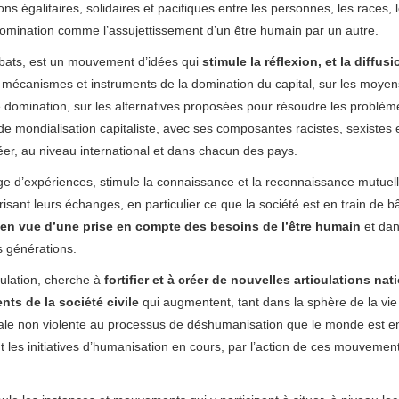
ons égalitaires, solidaires et pacifiques entre les personnes, les races,
omination comme l’assujettissement d’un être humain par un autre.
bats, est un mouvement d’idées qui
stimule la réflexion, et la diffusi
es mécanismes et instruments de la domination du capital, sur les moyen
e domination, sur les alternatives proposées pour résoudre les problèm
 de mondialisation capitaliste, avec ses composantes racistes, sexistes 
réer, au niveau international et dans chacun des pays.
 d’expériences, stimule la connaissance et la reconnaissance mutuel
isant leurs échanges, en particulier ce que la société est en train de bâ
ue en vue d’une prise en compte des besoins de l’être humain
et dan
s générations.
culation, cherche à
fortifier et à créer de nouvelles articulations nat
ts de la société civile
qui augmentent, tant dans la sphère de la vie
ciale non violente au processus de déshumanisation que le monde est en
cent les initiatives d’humanisation en cours, par l’action de ces mouvemen