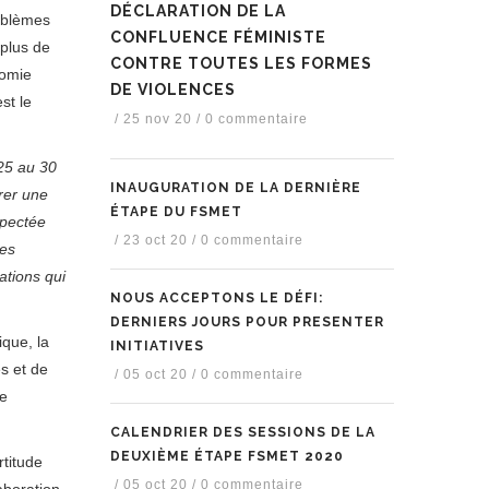
DÉCLARATION DE LA
oblèmes
CONFLUENCE FÉMINISTE
 plus de
CONTRE TOUTES LES FORMES
nomie
DE VIOLENCES
st le
/
25 nov 20
/
0 commentaire
 25 au 30
INAUGURATION DE LA DERNIÈRE
urer une
ÉTAPE DU FSMET
spectée
/
23 oct 20
/
0 commentaire
les
ations qui
NOUS ACCEPTONS LE DÉFI:
DERNIERS JOURS POUR PRESENTER
ique, la
INITIATIVES
es et de
/
05 oct 20
/
0 commentaire
me
CALENDRIER DES SESSIONS DE LA
DEUXIÈME ÉTAPE FSMET 2020
rtitude
/
05 oct 20
/
0 commentaire
aboration