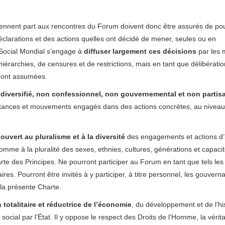
rennent part aux rencontres du Forum doivent donc être assurés de po
 déclarations et des actions quelles ont décidé de mener, seules ou en
 Social Mondial s’engage à
diffuser largement ces décisions
par les
hiérarchies, de censures et de restrictions, mais en tant que délibérati
uront assumées.
t diversifié, non confessionnel, non gouvernemental et non partis
nstances et mouvements engagés dans des actions concrètes, au niveau
ouvert au pluralisme
et à la diversité
des engagements et actions d’
mme à la pluralité des sexes, ethnies, cultures, générations et capaci
rte des Principes. Ne pourront participer au Forum en tant que tels les
aires. Pourront être invités à y participer, à titre personnel, les gouvern
la présente Charte.
 totalitaire et réductrice de l’économie
, du développement et de l’his
cial par l’État. Il y oppose le respect des Droits de l’Homme, la vérit