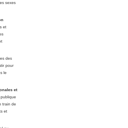
 les sexes
on
s et
es
et
les des
tir pour
s le
ionales et
 publique
 train de
ts et