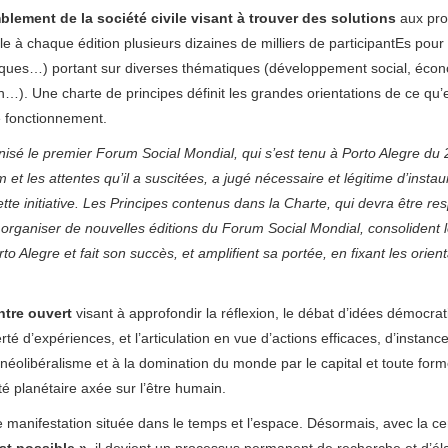
blement de la société civile visant à trouver des solutions
aux pr
e à chaque édition plusieurs dizaines de milliers de participantEs pour
istiques…) portant sur diverses thématiques (développement social, éco
…). Une charte de principes définit les grandes orientations de ce qu’e
e fonctionnement.
nisé le premier Forum Social Mondial, qui s’est tenu à Porto Alegre du
 et les attentes qu’il a suscitées, a jugé nécessaire et légitime d’insta
ette initiative. Les Principes contenus dans la Charte, qui devra être re
 organiser de nouvelles éditions du Forum Social Mondial, consolident 
o Alegre et fait son succès, et amplifient sa portée, en fixant les orient
ntre ouvert
visant à approfondir la réflexion, le débat d’idées démocrat
rté d’expériences, et l’articulation en vue d’actions efficaces, d’instanc
néolibéralisme et à la domination du monde par le capital et toute for
té planétaire axée sur l’être humain.
manifestation située dans le temps et l’espace. Désormais, avec la ce
st possible »
, il devient un processus permanent de recherche et d’él