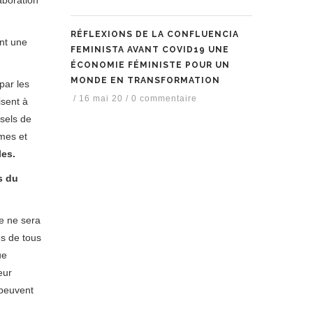
RÉFLEXIONS DE LA CONFLUENCIA
ont une
FEMINISTA AVANT COVID19 UNE
ÉCONOMIE FÉMINISTE POUR UN
MONDE EN TRANSFORMATION
par les
/
16 mai 20
/
0 commentaire
isent à
rsels de
èmes et
les.
s du
e ne sera
es de tous
ue
eur
 peuvent