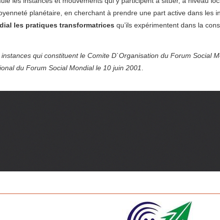
le les instances et mouvements qui y participent à situer, à niveau loc
toyenneté planétaire, en cherchant à prendre une part active dans les 
ial les pratiques transformatrices
qu’ils expérimentent dans la cons
s instances qui constituent le Comite D`Organisation du Forum Social M
ional du Forum Social Mondial le 10 juin 2001
.