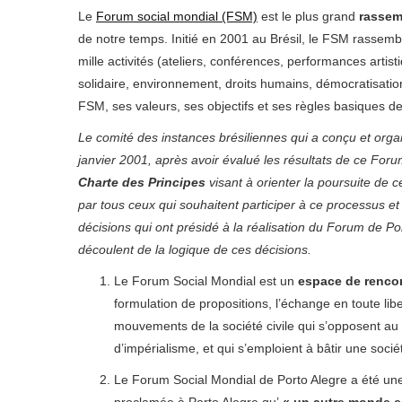
Le
Forum social mondial (FSM)
est le plus grand
rassem
de notre temps. Initié en 2001 au Brésil, le FSM rassembl
mille activités (ateliers, conférences, performances art
solidaire, environnement, droits humains, démocratisation
FSM, ses valeurs, ses objectifs et ses règles basiques d
Le comité des instances brésiliennes qui a conçu et orga
janvier 2001, après avoir évalué les résultats de ce Forum
Charte des Principes
visant à orienter la poursuite de c
par tous ceux qui souhaitent participer à ce processus et
décisions qui ont présidé à la réalisation du Forum de Port
découlent de la logique de ces décisions.
Le Forum Social Mondial est un
espace de renco
formulation de propositions, l’échange en toute libe
mouvements de la société civile qui s’opposent au 
d’impérialisme, et qui s’emploient à bâtir une socié
Le Forum Social Mondial de Porto Alegre a été une 
proclamée à Porto Alegre qu’
« un autre monde e