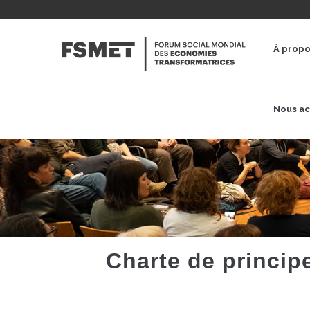
Aller
au
NAVE
contenu
PRINC
À prop
principal
Nous ac
Charte de princip