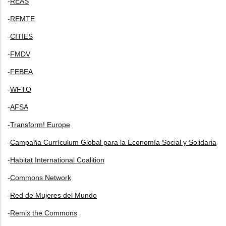
-
REAS
-
REMTE
-
CITIES
-
FMDV
-
FEBEA
-
WFTO
-
AFSA
-
Transform! Europe
-
Campaña Currículum Global para la Economía Social y Solidaria
-
Habitat International Coalition
-
Commons Network
-
Red de Mujeres del Mundo
-
Remix the Commons