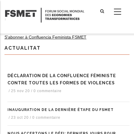
Aller
au
contenu
principal
S'abonner à Confluencia Feminista FSMET
ACTUALITAT
DÉCLARATION DE LA CONFLUENCE FÉMINISTE
CONTRE TOUTES LES FORMES DE VIOLENCES
/
25 nov 20
/
0 commentaire
INAUGURATION DE LA DERNIÈRE ÉTAPE DU FSMET
/
23 oct 20
/
0 commentaire
NOUS ACCEPTONS LE DÉFI: DERNIERS JOURS POUR