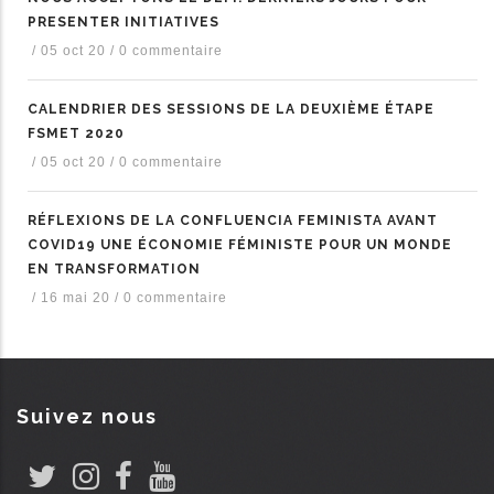
PRESENTER INITIATIVES
les actions supplémentaires
/
05 oct 20
/
0 commentaire
CALENDRIER DES SESSIONS DE LA DEUXIÈME ÉTAPE
FSMET 2020
/
05 oct 20
/
0 commentaire
RÉFLEXIONS DE LA CONFLUENCIA FEMINISTA AVANT
COVID19 UNE ÉCONOMIE FÉMINISTE POUR UN MONDE
EN TRANSFORMATION
/
16 mai 20
/
0 commentaire
Suivez nous