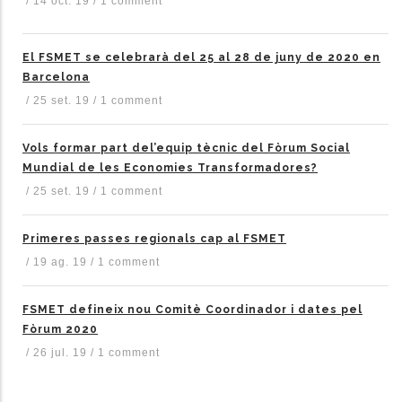
/
14 oct. 19
/
1 comment
El FSMET se celebrarà del 25 al 28 de juny de 2020 en
Barcelona
/
25 set. 19
/
1 comment
Vols formar part del’equip tècnic del Fòrum Social
Mundial de les Economies Transformadores?
/
25 set. 19
/
1 comment
Primeres passes regionals cap al FSMET
/
19 ag. 19
/
1 comment
FSMET defineix nou Comitè Coordinador i dates pel
Fòrum 2020
/
26 jul. 19
/
1 comment