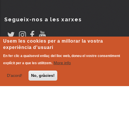
Segueix-nos a les xarxes
Usem les cookies per a millorar la vostra
experiència d'usuari
Comité coordinador
En fer clic a qualsevol enllaç del lloc web, doneu el vostre consentiment
More info
explícit per a que les utilitzem.
D'acord!
No, gràcies!
AVIS LEGAL
-
Política de cookies
| L'altre món que ja existeix!