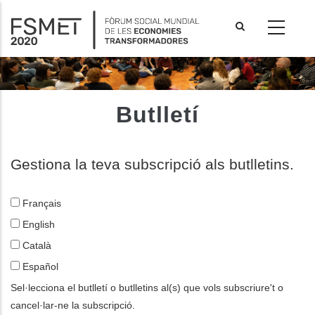
Vés
al
contingut
Butlletí
Gestiona la teva subscripció als butlletins.
Français
English
Català
Español
les accions addicionals
Sel·lecciona el butlletí o butlletins al(s) que vols subscriure't o
cancel·lar-ne la subscripció.