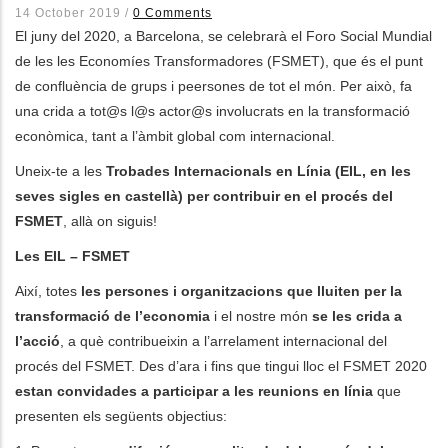
14 October 2019
/
0 Comments
El juny del 2020, a Barcelona, se celebrarà el Foro Social Mundial
de les les Economíes Transformadores (FSMET), que és el punt
de confluència de grups i peersones de tot el món. Per això, fa
una crida a tot@s l@s actor@s involucrats en la transformació
econòmica, tant a l’àmbit global com internacional.
Uneix-te a les
Trobades Internacionals en Línia (EIL, en les
seves sigles en castellà) per contribuir en el procés del
FSMET
, allà on siguis!
Les EIL – FSMET
Així, totes
les persones i organitzacions que lluiten per la
transformació de l’economia
i el nostre món
se les crida a
l’acció
, a què contribueixin a l’arrelament internacional del
procés del FSMET. Des d’ara i fins que tingui lloc el FSMET 2020
estan convidades a participar a les reunions en línia
que
presenten els següents objectius: