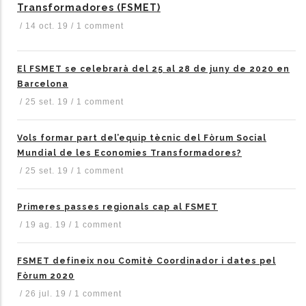
Transformadores (FSMET)
/
14 oct. 19
/
1 comment
El FSMET se celebrarà del 25 al 28 de juny de 2020 en
Barcelona
/
25 set. 19
/
1 comment
Vols formar part del’equip tècnic del Fòrum Social
Mundial de les Economies Transformadores?
/
25 set. 19
/
1 comment
Primeres passes regionals cap al FSMET
/
19 ag. 19
/
1 comment
FSMET defineix nou Comitè Coordinador i dates pel
Fòrum 2020
/
26 jul. 19
/
1 comment