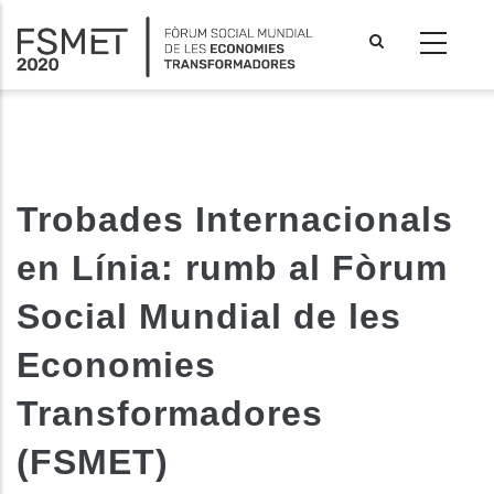
Vés
al
contingut
Trobades Internacionals
en Línia: rumb al Fòrum
Social Mundial de les
Economies
Transformadores
les accions addicionals
(FSMET)