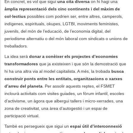
En concret, es vol que sigui
una cita diversa
on hi hagi una
àmplia representació dels cinc continents i del màxim de
col·lectius
possibles com podrien ser, entre altres, camperols,
indígenes, espirituals, okupes, LGTBI, moviments feministes,
juvenils, del món de l’educació, de l’economia digital, del
periodisme alternatiu o del món laboral com sindicats o unions de
treballadors.
La idea serà
donar a conèixer els projectes d’economies
transformadores
que ja existeixen i que són la demostració que
hi ha una altra via al model capitalista. A més, la trobada
busca
construir ponts entre les entitats, organitzacions o xarxes
d’arreu del planeta
. Per assolir aquests reptes, el FSMET
inclourà activitats com visites guiades, un fòrum infantil, escoles
d’activisme, un àgora que albergui tallers i micro-xerrades, una
zona de creativitat, una àrea d’autogestió i un espai de
participació virtual.
També es persegueix que sigui un
espai útil d’interconnexió