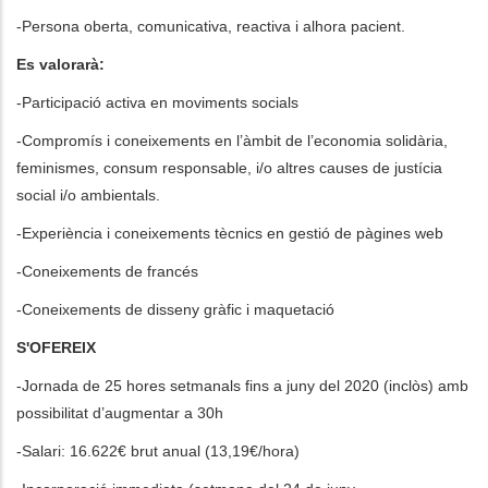
-Persona oberta, comunicativa, reactiva i alhora pacient.
Es valorarà:
-Participació activa en moviments socials
-Compromís i coneixements en l’àmbit de l’economia solidària,
feminismes, consum responsable, i/o altres causes de justícia
social i/o ambientals.
-Experiència i coneixements tècnics en gestió de pàgines web
-Coneixements de francés
-Coneixements de disseny gràfic i maquetació
S'OFEREIX
-Jornada de 25 hores setmanals fins a juny del 2020 (inclòs) amb
possibilitat d’augmentar a 30h
-Salari: 16.622€ brut anual (13,19€/hora)