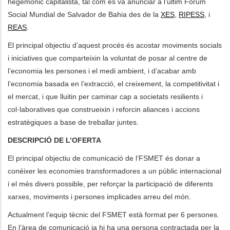
hegemònic capitalista, tal com es va anunciar a l’últim Fòrum
Social Mundial de Salvador de Bahia des de la
XES
,
RIPESS
, i
REAS
.
El principal objectiu d’aquest procés és acostar moviments socials
i iniciatives que comparteixin la voluntat de posar al centre de
l’economia les persones i el medi ambient, i d’acabar amb
l’economia basada en l’extracció, el creixement, la competitivitat i
el mercat, i que lluitin per caminar cap a societats resilients i
col·laboratives que construeixin i reforcin aliances i accions
estratègiques a base de treballar juntes.
DESCRIPCIÓ DE L’OFERTA
El principal objectiu de comunicació de l’FSMET és donar a
conéixer les economies transformadores a un públic internacional
i el més divers possible, per reforçar la participació de diferents
xarxes, moviments i persones implicades arreu del món.
Actualment l’equip tècnic del FSMET està format per 6 persones.
En l’àrea de comunicació ja hi ha una persona contractada per la