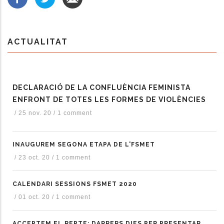
ACTUALITAT
DECLARACIÓ DE LA CONFLUÈNCIA FEMINISTA
ENFRONT DE TOTES LES FORMES DE VIOLÈNCIES
/
25 nov. 20
/
1 comment
INAUGUREM SEGONA ETAPA DE L'FSMET
/
23 oct. 20
/
1 comment
CALENDARI SESSIONS FSMET 2020
/
01 oct. 20
/
1 comment
ACCEPTEM EL REPTE: DARRERS DIES PER PRESENTAR