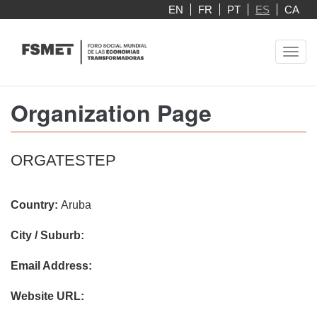
Pasar
EN
FR
PT
ES
CA
al
contenido
Toggl
principal
navig
Organization Page
ORGATESTEP
Country:
Aruba
City / Suburb:
Email Address:
Website URL: