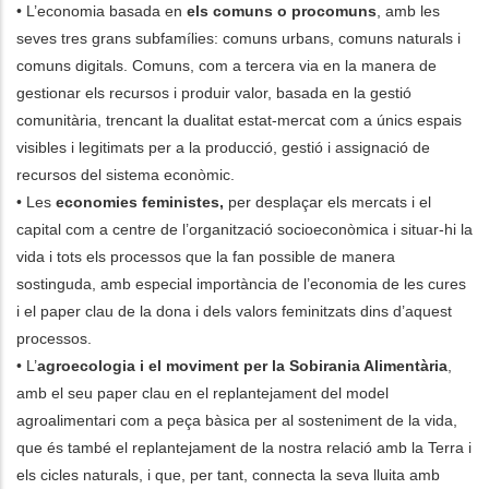
• L’economia basada en
els comuns o procomuns
, amb les
seves tres grans subfamílies: comuns urbans, comuns naturals i
comuns digitals. Comuns, com a tercera via en la manera de
gestionar els recursos i produir valor, basada en la gestió
comunitària, trencant la dualitat estat-mercat com a únics espais
visibles i legitimats per a la producció, gestió i assignació de
recursos del sistema econòmic.
• Les
economies feministes,
per desplaçar els mercats i el
capital com a centre de l’organització socioeconòmica i situar-hi la
vida i tots els processos que la fan possible de manera
sostinguda, amb especial importància de l’economia de les cures
i el paper clau de la dona i dels valors feminitzats dins d’aquest
processos.
• L’
agroecologia i el moviment per la Sobirania Alimentària
,
amb el seu paper clau en el replantejament del model
agroalimentari com a peça bàsica per al sosteniment de la vida,
que és també el replantejament de la nostra relació amb la Terra i
els cicles naturals, i que, per tant, connecta la seva lluita amb