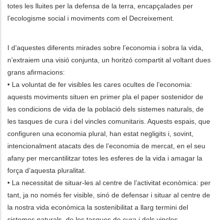
totes les lluites per la defensa de la terra, encapçalades per
l’ecologisme social i moviments com el Decreixement.
I d’aquestes diferents mirades sobre l’economia i sobra la vida,
n’extraiem una visió conjunta, un horitzó compartit al voltant dues
grans afirmacions:
• La voluntat de fer visibles les cares ocultes de l’economia:
aquests moviments situen en primer pla el paper sostenidor de
les condicions de vida de la població dels sistemes naturals, de
les tasques de cura i del vincles comunitaris. Aquests espais, que
configuren una economia plural, han estat negligits i, sovint,
intencionalment atacats des de l’economia de mercat, en el seu
afany per mercantilitzar totes les esferes de la vida i amagar la
força d’aquesta pluralitat.
• La necessitat de situar-les al centre de l’activitat econòmica: per
tant, ja no només fer visible, sinó de defensar i situar al centre de
la nostra vida econòmica la sostenibilitat a llarg termini del
sistemes naturals, de les tasques de cura i dels vincles