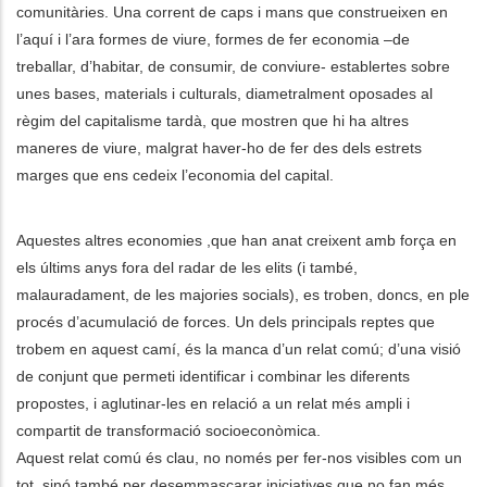
comunitàries. Una corrent de caps i mans que construeixen en
l’aquí i l’ara formes de viure, formes de fer economia –de
treballar, d’habitar, de consumir, de conviure- establertes sobre
unes bases, materials i culturals, diametralment oposades al
règim del capitalisme tardà, que mostren que hi ha altres
maneres de viure, malgrat haver-ho de fer des dels estrets
marges que ens cedeix l’economia del capital.
Aquestes altres economies ,que han anat creixent amb força en
els últims anys fora del radar de les elits (i també,
malauradament, de les majories socials), es troben, doncs, en ple
procés d’acumulació de forces. Un dels principals reptes que
trobem en aquest camí, és la manca d’un relat comú; d’una visió
de conjunt que permeti identificar i combinar les diferents
propostes, i aglutinar-les en relació a un relat més ampli i
compartit de transformació socioeconòmica.
Aquest relat comú és clau, no només per fer-nos visibles com un
tot, sinó també per desemmascarar iniciatives que no fan més