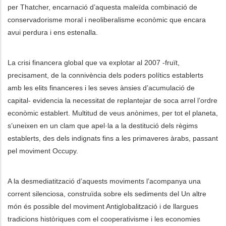
per Thatcher, encarnació d’aquesta maleïda combinació de
conservadorisme moral i neoliberalisme econòmic que encara
les accions addicionals
avui perdura i ens estenalla.
La crisi financera global que va explotar al 2007 -fruït,
precisament, de la connivència dels poders polítics establerts
amb les elits financeres i les seves ànsies d’acumulació de
capital- evidencia la necessitat de replantejar de soca arrel l’ordre
econòmic establert. Multitud de veus anònimes, per tot el planeta,
s’uneixen en un clam que apel·la a la destitució dels règims
establerts, des dels indignats fins a les primaveres àrabs, passant
pel moviment Occupy.
A la desmediatització d’aquests moviments l’acompanya una
corrent silenciosa, construïda sobre els sediments del Un altre
món és possible del moviment Antiglobalització i de llargues
tradicions històriques com el cooperativisme i les economies