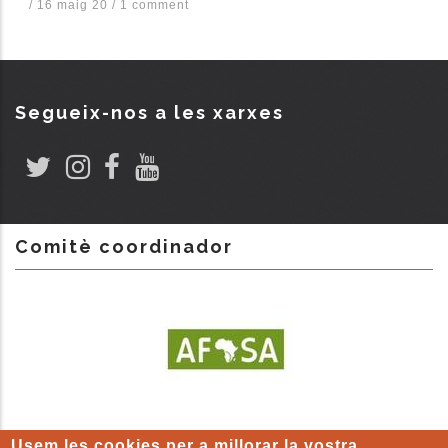
/
16 maig 20
/
1 comment
Segueix-nos a les xarxes
Comitè coordinador
Usem les cookies per a millorar la vostra