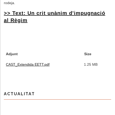
rodeja.
>> T
ext: Un crit unànim d'impugnació
al Règim
FITXERS
ADJUNTS
Adjunt
Size
CAST_Extendida EETT.pdf
1.25 MB
ACTUALITAT