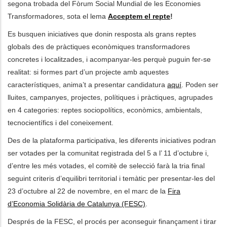
segona trobada del Fòrum Social Mundial de les Economies
Transformadores, sota el lema
Acceptem el repte
!
les accions addicionals
Es busquen iniciatives que donin resposta als grans reptes
globals des de pràctiques econòmiques transformadores
concretes i localitzades, i acompanyar-les perquè puguin fer-se
realitat: si formes part d’un projecte amb aquestes
característiques, anima’t a presentar candidatura
aquí
. Poden ser
lluites, campanyes, projectes, polítiques i pràctiques, agrupades
en 4 categories: reptes sociopolítics, econòmics, ambientals,
tecnocientífics i del coneixement.
Des de la plataforma participativa, les diferents iniciatives podran
ser votades per la comunitat registrada del 5 a l’ 11 d’octubre i,
d’entre les més votades, el comitè de selecció farà la tria final
seguint criteris d’equilibri territorial i temàtic per presentar-les del
23 d’octubre al 22 de novembre, en el marc de la
Fira
d’Economia Solidària de Catalunya (FESC)
.
Després de la FESC, el procés per aconseguir finançament i tirar