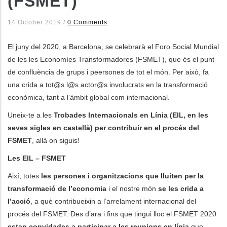
(FSMET)
les accions addicionals
14 October 2019
/
0 Comments
El juny del 2020, a Barcelona, se celebrarà el Foro Social Mundial
de les les Economíes Transformadores (FSMET), que és el punt
de confluència de grups i peersones de tot el món. Per això, fa
una crida a tot@s l@s actor@s involucrats en la transformació
econòmica, tant a l’àmbit global com internacional.
Uneix-te a les
Trobades Internacionals en Línia (EIL, en les
seves sigles en castellà) per contribuir en el procés del
FSMET
, allà on siguis!
Les EIL – FSMET
Així, totes
les persones i organitzacions que lluiten per la
transformació de l’economia
i el nostre món
se les crida a
l’acció
, a què contribueixin a l’arrelament internacional del
procés del FSMET. Des d’ara i fins que tingui lloc el FSMET 2020
estan convidades a participar a les reunions en línia
que