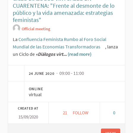
CUARENTENA: "Frente al desmonte de lo
público y la vida amenazada: estrategias
feministas”
Official meeting
La
Confluencia Feminista Rumbo al Foro Social
Mundial de las Economías Transformadoras
, lanza
(External link)
un Ciclo de
«Diálogos virt
...
(read more)
· 09:00 - 11:00
24 JUNE 2020
ONLINE
virtual
CREATED AT
21
21 FOLLOWERS
FOLLOW
0
15/09/2020