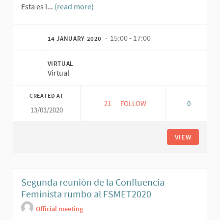
Esta es l...
(read more)
· 15:00 - 17:00
14 JANUARY 2020
VIRTUAL
Virtual
CREATED AT
21
21 FOLLOWERS
FOLLOW
0
13/01/2020
TERCERA REUNIÓN DE LA CONF
VIEW
Segunda reunión de la Confluencia
Feminista rumbo al FSMET2020
Official meeting