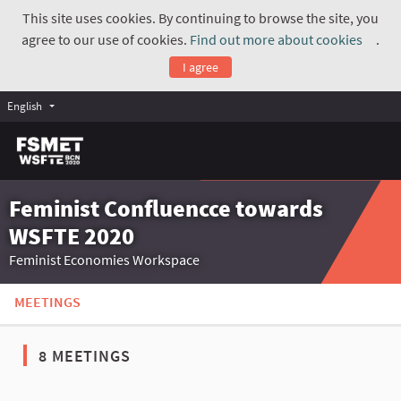
This site uses cookies. By continuing to browse the site, you
agree to our use of cookies.
Find out more about cookies
.
(Exte
I agree
English
Feminist Confluencce towards
WSFTE 2020
Feminist Economies Workspace
MEETINGS
8 MEETINGS
The following element is a map which presents the items on thi