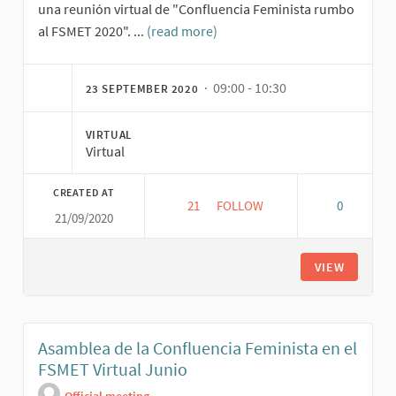
una reunión virtual de "Confluencia Feminista rumbo
al FSMET 2020". ...
(read more)
· 09:00 - 10:30
23 SEPTEMBER 2020
VIRTUAL
Virtual
CREATED AT
21
21 FOLLOWERS
FOLLOW
0
21/09/2020
11º REUNIÓN DE LA CONFLUEN
VIEW
Asamblea de la Confluencia Feminista en el
FSMET Virtual Junio
Official meeting