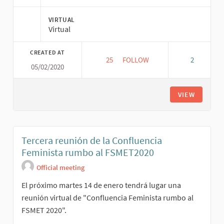
VIRTUAL
Virtual
CREATED AT
25
25 FOLLOWERS
FOLLOW
2
05/02/2020
CUARTA REUNIÓN DE LA CONFL
VIEW
Tercera reunión de la Confluencia
Feminista rumbo al FSMET2020
Official meeting
El próximo martes 14 de enero tendrá lugar una
reunión virtual de "Confluencia Feminista rumbo al
FSMET 2020".