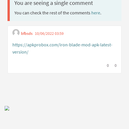
You are seeing a single comment
You can check the rest of the comments
here
.
bfbsds
10/06/2022 03:59
Get link to single comment
Report inappropriate content
https://apkprobox.com/iron-blade-mod-apk-latest-
version/
(External link)
I agree with t
0
I disagree
0