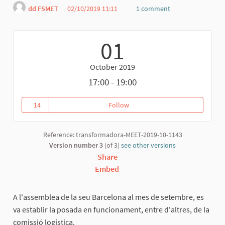
dd FSMET
02/10/2019 11:11
1 comment
Report
01
October 2019
17:00 - 19:00
14
Follow
Reunió preparatòria I
14 followers
Reference: transformadora-MEET-2019-10-1143
Version number 3
(of 3)
see other versions
Share
Embed
A l'assemblea de la seu Barcelona al mes de setembre, es
va establir la posada en funcionament, entre d'altres, de la
comissió logística.