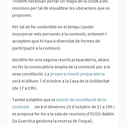
Trobem necessari portar un mapa de la ciutat a les
reunions per tal de visualitzar les ubicacions que es
proposen.
Per tal de fer sostenible en el temps i poder
incorporar més persones a la comissió, entenem i
acceptem que hi haurà diversitat de formes de
participació a la comissió.
Decidim fer una segona reunió preparatòria, abans
no fer la convocatòria àmplia de la comissió per a la
seva constitució. La
propera reunió preparatòria
(External li
serà el dilluns 7 d'octubre a la Casa de la Solidaritat
(de 17 a 19h).
També establim que la
reunió de constitució de la
comissió
serà el dimecres 23 d'octubre de 17 a 19h i
(External link)
es proposa fer-ho a la sala de reunions d'ECOS-Bailén
(la Guernica gestiona la reserva de l'espai).