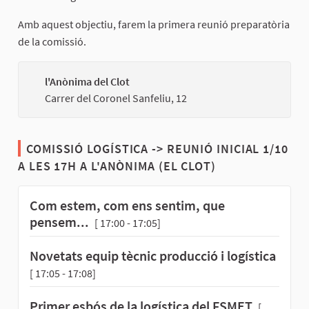
Amb aquest objectiu, farem la primera reunió preparatòria
de la comissió.
l'Anònima del Clot
(Externa
Carrer del Coronel Sanfeliu, 12
COMISSIÓ LOGÍSTICA -> REUNIÓ INICIAL 1/10
A LES 17H A L'ANÒNIMA (EL CLOT)
Com estem, com ens sentim, que
pensem...
[ 17:00 - 17:05]
Novetats equip tècnic producció i logística
[ 17:05 - 17:08]
Primer esbós de la logística del FSMET
[