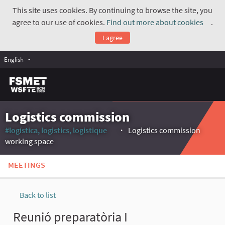
This site uses cookies. By continuing to browse the site, you
agree to our use of cookies.
Find out more about cookies
.
(Exte
I agree
English
Logistics commission
#logística, logistics, logistique
Logistics commission
(External link)
working space
MEETINGS
Back to list
Reunió preparatòria I