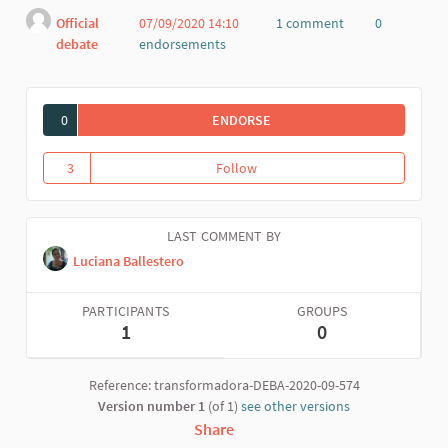
Official
07/09/2020 14:10
1 comment
0
debate
endorsements
Report
0
ENDORSE
TRANSFORMATION
3
Follow
Transformation
3 followers
LAST COMMENT BY
Luciana Ballestero
PARTICIPANTS
GROUPS
1
0
Reference: transformadora-DEBA-2020-09-574
Version number 1
(of 1)
see other versions
Share