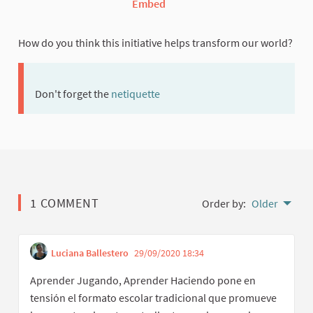
Embed
How do you think this initiative helps transform our world?
Don't forget the
netiquette
(External link)
1 COMMENT
Order by:
Older
Luciana Ballestero
29/09/2020 18:34
Get link to single
Report inappropriate c
Aprender Jugando, Aprender Haciendo pone en
tensión el formato escolar tradicional que promueve