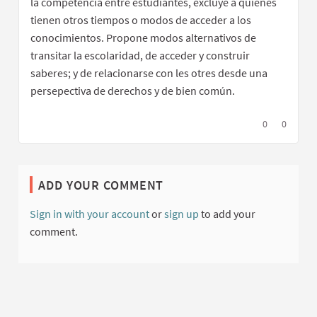
la competencia entre estudiantes, excluye a quienes
tienen otros tiempos o modos de acceder a los
conocimientos. Propone modos alternativos de
transitar la escolaridad, de acceder y construir
saberes; y de relacionarse con les otres desde una
persepectiva de derechos y de bien común.
I agree with t
0
I disagree
0
ADD YOUR COMMENT
Sign in with your account
or
sign up
to add your
comment.