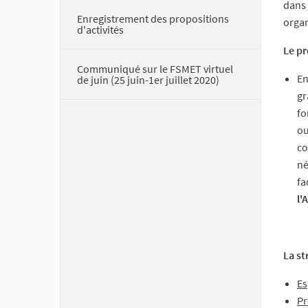
dans 
Enregistrement des propositions
organ
d'activités
Le pr
Communiqué sur le FSMET virtuel
En
de juin (25 juin-1er juillet 2020)
gr
fo
ou
co
né
fa
l'
La st
Es
Pr