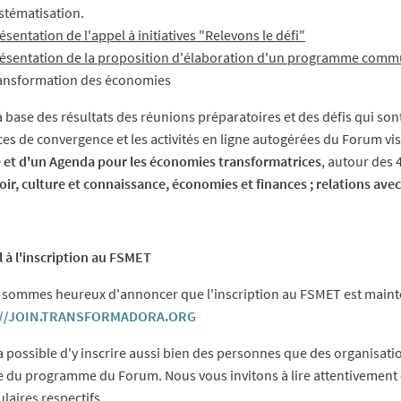
stématisation.
ésentation de l'appel à initiatives "Relevons le défi"
ésentation de la proposition d'élaboration d'un programme com
ansformation des économies
a base des résultats des réunions préparatoires et des défis qui son
es de convergence et les activités en ligne autogérées du Forum vis
 et d'un Agenda pour les économies transformatrices
, autour des
ir, culture et connaissance, économies et finances ; relations avec
 à l'inscription au FSMET
sommes heureux d'annoncer que l'inscription au FSMET est mainte
://JOIN.TRANSFORMADORA.ORG
(Lien externe)
ra possible d'y inscrire aussi bien des personnes que des organisations
e du programme du Forum. Nous vous invitons à lire attentivement c
laires respectifs.