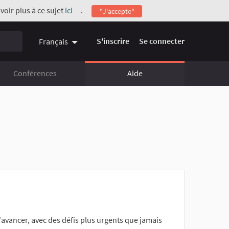
voir plus à ce sujet
ici
.
"J'accepte"
(Lien externe)
S'inscrire
Se connecter
Français
Conférences
Aide
avancer, avec des défis plus urgents que jamais