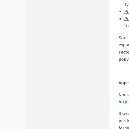
sy
Pr
Pr
tr
Sur l
espac
Pacte
pouvo
Appel
Nous 
http
Il se
parti
formu