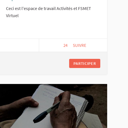
Ceci est l'espace de travail Activités et FSMET
Virtuel
24
24 ABONNÉS
SUIVRE
ESPACE ACTIVITÉS ET FSMET 
PARTICIPER