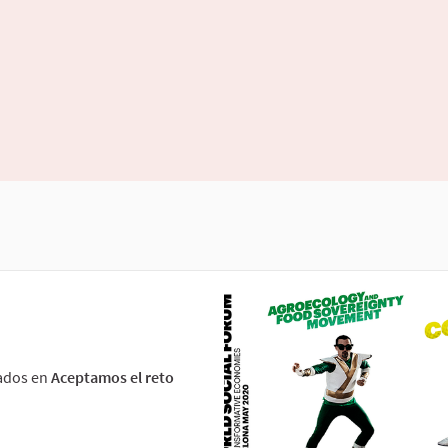
tados en
Aceptamos el reto