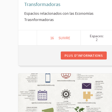
Transformadoras
Espacios relacionados con las Economías
Trasnformadoras
Espaces:
16
16 ABONNÉS
SUIVRE
2
MOVIMIENTOS DE LAS ECONOMÍ
PLUS D'INFORMATIONS