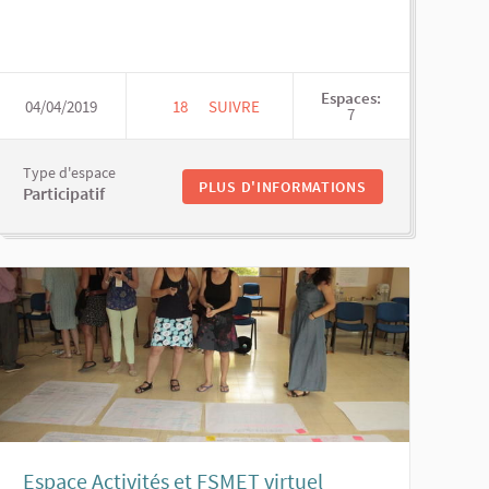
Espaces:
04/04/2019
18
18 ABONNÉS
SUIVRE
7
CONVERGENCES LOCALES
Type d'espace
PLUS D'INFORMATIONS
Participatif
Espace Activités et FSMET virtuel