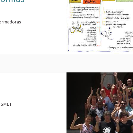
formadoras
 FSMET