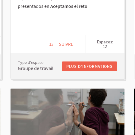
presentados en
Aceptamos el reto
Espaces:
13
13 ABONNÉS
SUIVRE
12
ACEPTAMOS EL RETO!
AS TRANSFORMADORAS
Type d'espace
PLUS D'INFORMATIONS
Groupe de travail