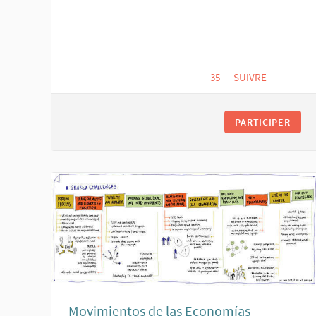
35
35 ABONNÉS
SUIVRE
COMITÉ DE COOR
PARTICIPER
Movimientos de las Economías