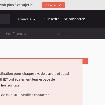
voir plus à ce sujet
ici
.
"J'accepte"
(Lien externe)
S'inscrire
Se connecter
Français
Conférences
Aide
dination pour chaque axe de travail, et aussi
 FSMET ont également leur espace de
 horizontale.
 de la FSMET, veuillez contacter