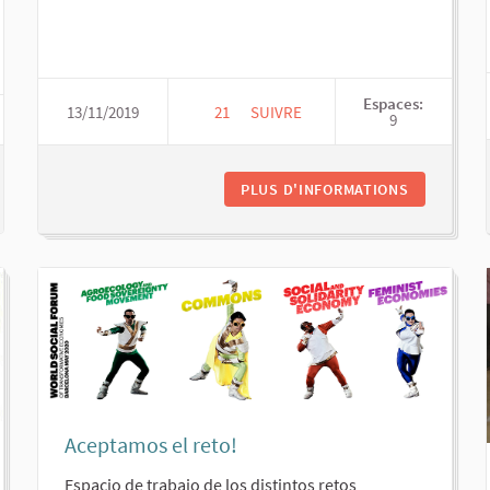
Espaces:
13/11/2019
21
21 ABONNÉS
SUIVRE
9
CONFLUENCIAS TEMÁTICAS
DINATION
PLUS D'INFORMATIONS
Aceptamos el reto!
Espacio de trabajo de los distintos retos