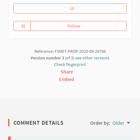
Universidad del Buen Vivir
10
35
Follow
Universidad del Buen Vivir
35 followers
Reference: FSMET-PROP-2020-09-29786
Version number 3
(of 3)
see other versions
Check fingerprint
Share
Embed
COMMENT DETAILS
Order by:
Older