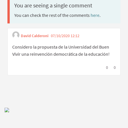
You are seeing a single comment
You can check the rest of the comments
here
.
David Calderoni
07/10/2020 12:12
Get link to single c
Report inappropriate con
Considero la propuesta de la Universidad del Buen
Vivir una reinvención democrática de la educación!
I agree with t
0
I disagree
0