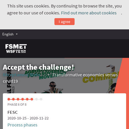
This site uses cookies. By continuing to browse the site, you
agree to our use of cookies.
Find out more about cookies
.
(Exte
I agree
English
Accept the challenge!
#AceptamosElReto
Transformative economies versus
(External link)
covid19
PHASE 6 OF 8
FESC
2020-10-25 - 2020-11-22
Process phases