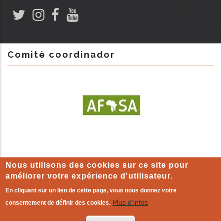
Comitè coordinador
Nous utilisons des cookies sur ce site pour
améliorer votre expérience d'utilisateur.
En cliquant sur un lien de cette page, vous nous donnez votre
MENTIONS LÉGALES
-
Politique de cookie
|
L'autre monde qui
Plus d'infos
consentement de définir des cookies.
existe déjà
!