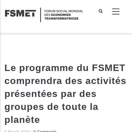
Aller
au
contenu
principal
Le programme du FSMET
comprendra des activités
présentées par des
groupes de toute la
planète
5 March 2020
/
0 Comments