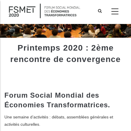
Aller
au
contenu
principal
Printemps 2020 : 2ème
rencontre de convergence
Forum Social Mondial des
Économies Transformatrices.
les actions supplémentaires
Une semaine d’activités : débats, assemblées générales et
activités culturelles.