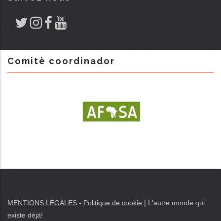
Comitè coordinador
MENTIONS LÉGALES
-
Politique de cookie
|
L'autre monde qui
existe déjà
!