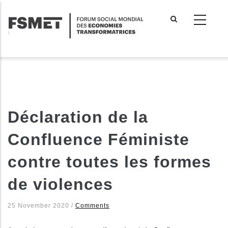
Aller
au
contenu
principal
Déclaration de la
Confluence Féministe
contre toutes les formes
de violences
25 November 2020
/
Comments