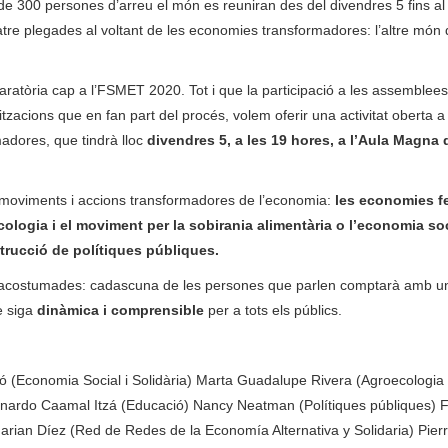
 300 persones d’arreu el món es reuniran des del divendres 5 fins al
atre plegades al voltant de les economies transformadores: l’altre món 
aratòria cap a l’FSMET 2020. Tot i que la participació a les assemblees
tzacions que en fan part del procés, volem oferir una activitat oberta a
adores, que tindrà lloc
divendres 5, a les 19 hores, a l’Aula Magna 
 moviments i accions transformadores de l’economia:
les economies f
ologia i el moviment per la sobirania alimentària o l’economia soc
nstrucció de polítiques públiques.
m acostumades: cadascuna de les persones que parlen comptarà amb u
e siga
dinàmica i comprensible
per a tots els públics.
ó (Economia Social i Solidària)
Marta Guadalupe Rivera (Agroecologia 
nardo Caamal Itzá (Educació)
Nancy Neatman (Polítiques públiques)
F
arian Díez (Red de Redes de la Economía Alternativa y Solidaria)
Pierr