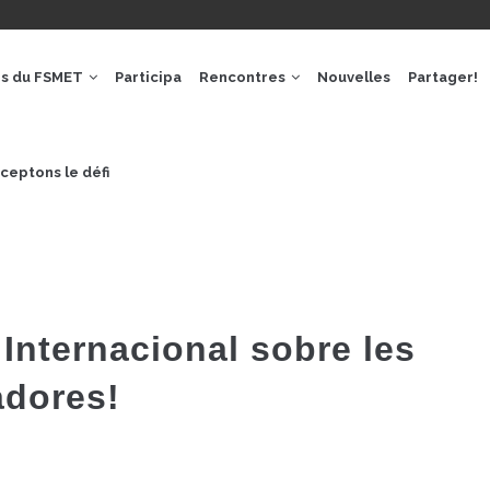
GACIÓ
IPAL
os du FSMET
Participa
Rencontres
Nouvelles
Partager!
ceptons le défi
 Internacional sobre les
adores!