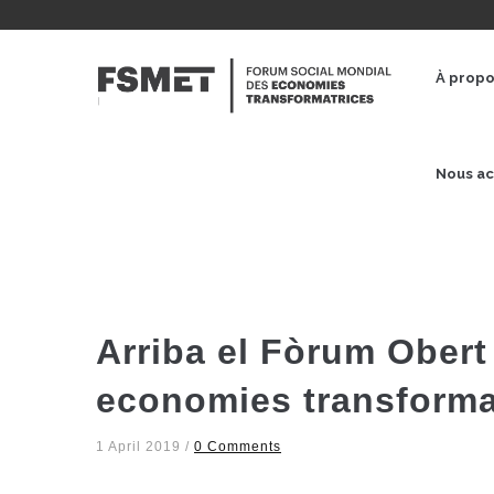
Aller
au
NAVE
contenu
PRINC
À prop
principal
Nous ac
Arriba el Fòrum Obert
economies transform
1 April 2019
/
0 Comments