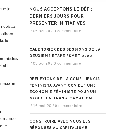
que ja
NOUS ACCEPTONS LE DÉFI:
DERNIERS JOURS POUR
PRESENTER INITIATIVES
 i debats
/
05 oct 20
/
0 commentaire
 tothom:
de la
CALENDRIER DES SESSIONS DE LA
DEUXIÈME ÉTAPE FSMET 2020
eministes
/
05 oct 20
/
0 commentaire
ial i
RÉFLEXIONS DE LA CONFLUENCIA
n
màxim
FEMINISTA AVANT COVID19 UNE
ÉCONOMIE FÉMINISTE POUR UN
MONDE EN TRANSFORMATION
/
16 mai 20
/
0 commentaire
i
ernando
CONSTRUIRE AVEC NOUS LES
ette
RÉPONSES AU CAPITALISME