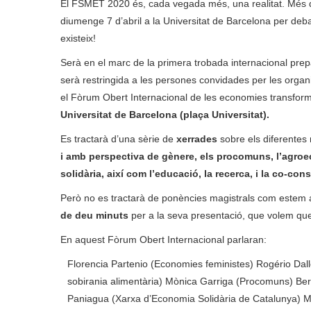
El FSMET 2020 és, cada vegada més, una realitat. Més de
diumenge 7 d’abril a la Universitat de Barcelona per deb
existeix!
Serà en el marc de la primera trobada internacional prep
serà restringida a les persones convidades per les organi
el Fòrum Obert Internacional de les economies transform
Universitat de Barcelona (plaça Universitat).
Es tractarà d’una sèrie de
xerrades
sobre els diferentes
i amb perspectiva de gènere, els procomuns, l’agroec
solidària, així com l’educació, la recerca, i la co-co
Però no es tractarà de ponències magistrals com este
de deu minuts
per a la seva presentació, que volem qu
En aquest Fòrum Obert Internacional parlaran:
Florencia Partenio (Economies feministes)
Rogério Dall
sobirania alimentària)
Mònica Garriga (Procomuns)
Ber
Paniagua (Xarxa d’Economia Solidària de Catalunya)
M