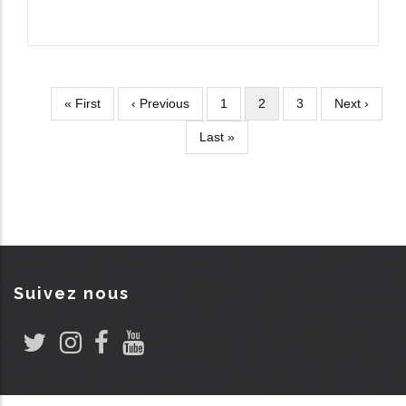
Première
« First
Page
‹ Previous
Page
1
Page
2
Page
3
Page
Next ›
Pagination
page
précédente
courante
suivante
Dernière
Last »
page
Suivez nous