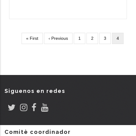
Primera
« First
Página
‹ Previous
Página
1
Página
2
Página
3
Página
4
Paginación
página
anterior
actual
Siguenos en redes
Comitè coordinador