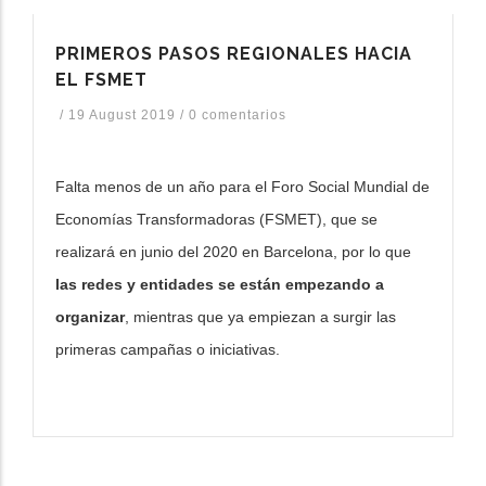
dicional de acciones
PRIMEROS PASOS REGIONALES HACIA
EL FSMET
/
19 August 2019
/
0 comentarios
Falta menos de un año para el Foro Social Mundial de
Economías Transformadoras (FSMET), que se
realizará en junio del 2020 en Barcelona, por lo que
las redes y entidades se están empezando a
organizar
, mientras que ya empiezan a surgir las
primeras campañas o iniciativas.