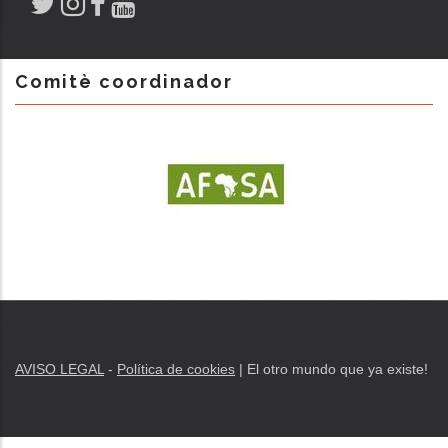
Comitè coordinador
AVISO LEGAL
-
Política de cookies
|
El otro
mundo que
ya existe
!