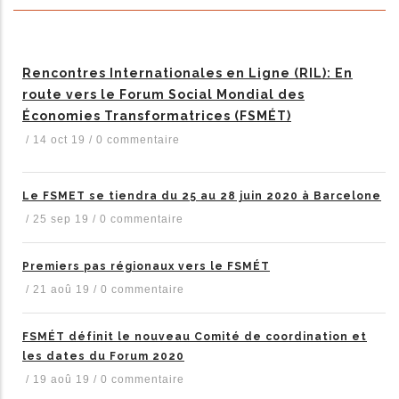
Rencontres Internationales en Ligne (RIL): En
route vers le Forum Social Mondial des
Économies Transformatrices (FSMÉT)
/
14 oct 19
/
0 commentaire
Le FSMET se tiendra du 25 au 28 juin 2020 à Barcelone
/
25 sep 19
/
0 commentaire
Premiers pas régionaux vers le FSMÉT
/
21 aoû 19
/
0 commentaire
FSMÉT définit le nouveau Comité de coordination et
les dates du Forum 2020
/
19 aoû 19
/
0 commentaire