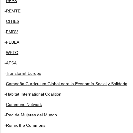
-
REAS
-
REMTE
-
CITIES
-
FMDV
-
FEBEA
-
WFTO
-
AFSA
-
Transform! Europe
-
Campaña Currículum Global para la Economía Social y Solidaria
-
Habitat International Coalition
-
Commons Network
-
Red de Mujeres del Mundo
-
Remix the Commons