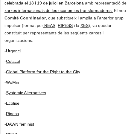
celebrada el 18 i 19 de juliol en Barcelona
amb representació de
xarxes internacionals de les economies transformadores.
El nou
les actions supplémentaires
Comité Coordinador
, que substitueix i amplia a l’anterior grup
impulsor (format per
REAS
,
RIPESS
i la
XES
), va quedar
constituït per representants de les següents xarxes i
organitzacions:
-
Urgenci
-
Colacot
-
Global Platform for the Right to the City
-
WoMin
-
Systemic Alternatives
-
Ecolise
-
Ripess
-
DAWN feminist