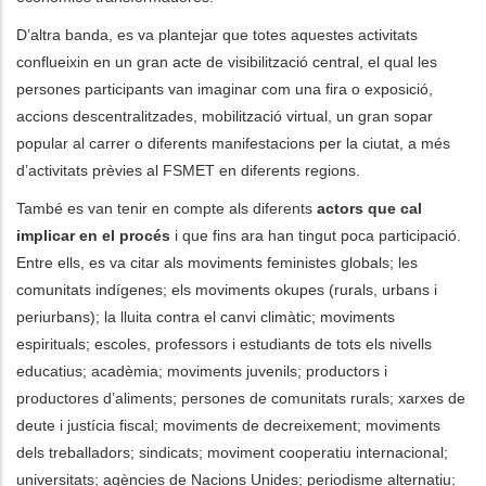
D’altra banda, es va plantejar que totes aquestes activitats
conflueixin en un gran acte de visibilització central, el qual les
persones participants van imaginar com una fira o exposició,
accions descentralitzades, mobilització virtual, un gran sopar
popular al carrer o diferents manifestacions per la ciutat, a més
d’activitats prèvies al FSMET en diferents regions.
També es van tenir en compte als diferents
actors que cal
implicar en el procés
i que fins ara han tingut poca participació.
Entre ells, es va citar als moviments feministes globals; les
comunitats indígenes; els moviments okupes (rurals, urbans i
periurbans); la lluita contra el canvi climàtic; moviments
espirituals; escoles, professors i estudiants de tots els nivells
educatius; acadèmia; moviments juvenils; productors i
productores d’aliments; persones de comunitats rurals; xarxes de
deute i justícia fiscal; moviments de decreixement; moviments
dels treballadors; sindicats; moviment cooperatiu internacional;
universitats; agències de Nacions Unides; periodisme alternatiu;