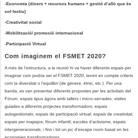
-Economia (diners + recursos humans + gestió d’allò que és
col·lectiu)
-Creativitat social
-Mobilització/ promoció internacional
-Participació Virtual
Com imaginem el FSMET 2020?
A més de l’estructura, a la reunió hi va haver diferents espais per
imaginar com podria ser el FSMET 2020, tenint en compte criteris
com la diversitat o l’equilibri (de gènere, ètnic, etc.). Per una
banda, es van presentar diferents propostes per les activitats del
Fòrum: espais tipus àgora amb tallers i micro-xerrades; visites
guiades a diferents projectes transformadors; espais
autogestionats; espais de participació virtual; espais de creativitat;
espais per mapejos; fòrum infantil; escoles d’activisme; espais
intergeneracionals; i fins i tot un joc d’escape room basat en les
economies transformadores.