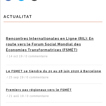
ACTUALITAT
Rencontres Internationales en Ligne (RIL): En
route vers le Forum Social Mondial des
Économies Transformatrices (FSMÉT)
/
14 oct 19
/
0 commentaire
Le FSMET se tiendra du 25 au 28 juin 2020 à Barcelone
/
25 sep 19
/
0 commentaire
Premiers pas régionaux vers le FSMÉT
/
21 aoû 19
/
0 commentaire