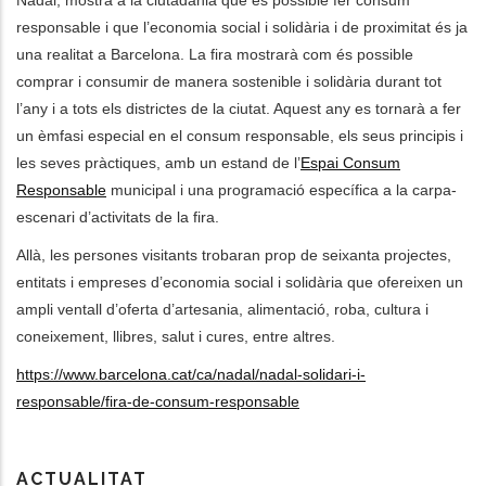
Nadal, mostra a la ciutadania que és possible fer consum
responsable i que l’economia social i solidària i de proximitat és ja
les actions supplémentaires
una realitat a Barcelona. La fira mostrarà com és possible
comprar i consumir de manera sostenible i solidària durant tot
l’any i a tots els districtes de la ciutat. Aquest any es tornarà a fer
un èmfasi especial en el consum responsable, els seus principis i
les seves pràctiques, amb un estand de l’
Espai Consum
Responsable
municipal i una programació específica a la carpa-
escenari d’activitats de la fira.
Allà, les persones visitants trobaran prop de seixanta projectes,
entitats i empreses d’economia social i solidària que ofereixen un
ampli ventall d’oferta d’artesania, alimentació, roba, cultura i
coneixement, llibres, salut i cures, entre altres.
https://www.barcelona.cat/ca/nadal/nadal-solidari-i-
responsable/fira-de-consum-responsable
ACTUALITAT