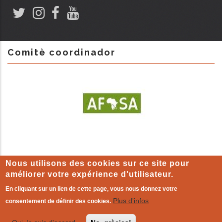
Comitè coordinador
Nous utilisons des cookies sur ce site pour
améliorer votre expérience d'utilisateur.
En cliquant sur un lien de cette page, vous nous donnez votre
MENTIONS LÉGALES
-
Politique de cookie
|
L'autre monde qui
Plus d'infos
consentement de définir des cookies.
existe déjà
!