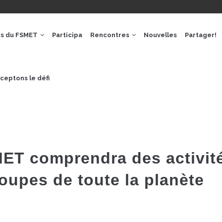
GACIÓ
IPAL
os du FSMET
Participa
Rencontres
Nouvelles
Partager!
ceptons le défi
ET comprendra des activit
oupes de toute la planète