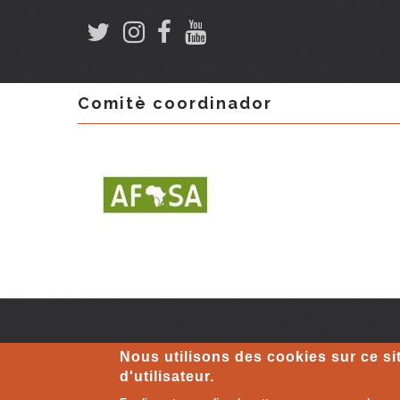
Comitè coordinador
Nous utilisons des cookies sur ce si
MENTIONS LÉGALES
-
Politique de cookie
|
L'autre mon
d'utilisateur.