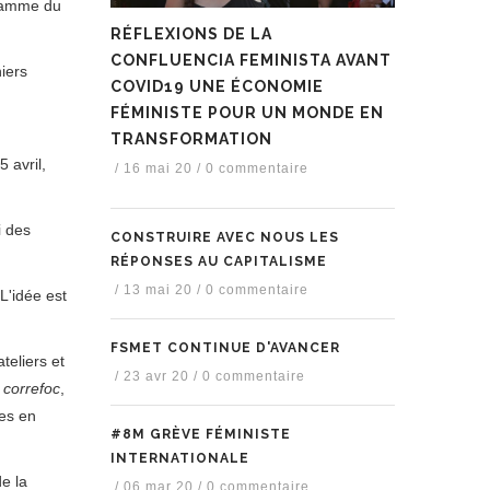
gramme du
RÉFLEXIONS DE LA
CONFLUENCIA FEMINISTA AVANT
iers
COVID19 UNE ÉCONOMIE
FÉMINISTE POUR UN MONDE EN
TRANSFORMATION
 avril,
/
16 mai 20
/
0 commentaire
i des
CONSTRUIRE AVEC NOUS LES
RÉPONSES AU CAPITALISME
/
13 mai 20
/
0 commentaire
L'idée est
FSMET CONTINUE D'AVANCER
teliers et
/
23 avr 20
/
0 commentaire
e
correfoc
,
ies en
#8M GRÈVE FÉMINISTE
INTERNATIONALE
de la
/
06 mar 20
/
0 commentaire