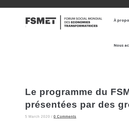
Aller
au
NAVE
contenu
PRINC
À prop
principal
Nous ac
Le programme du FSM
présentées par des gr
5 March 2020
/
0 Comments