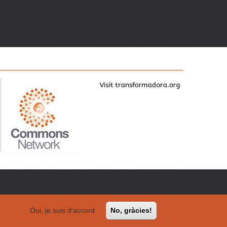
Oui, je suis d'accord
No, gràcies!