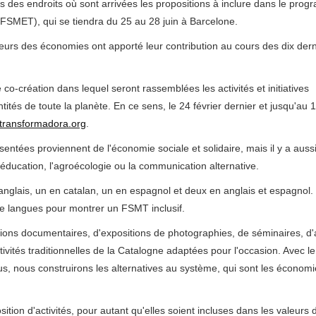
ns des endroits où sont arrivées les propositions à inclure dans le pro
FSMET), qui se tiendra du 25 au 28 juin à Barcelone.
urs des économies ont apporté leur contribution au cours des dix dern
création dans lequel seront rassemblées les activités et initiatives
tés de toute la planète. En ce sens, le 24 février dernier et jusqu'au 15
.transformadora.org
.
ésentées proviennent de l'économie sociale et solidaire, mais il y a auss
éducation, l'agroécologie ou la communication alternative.
anglais, un en catalan, un en espagnol et deux en anglais et espagnol. 
e langues pour montrer un FSMT inclusif.
ations documentaires, d'expositions de photographies, de séminaires, d'a
vités traditionnelles de la Catalogne adaptées pour l'occasion. Avec l
tous, nous construirons les alternatives au système, qui sont les économ
ition d'activités, pour autant qu'elles soient incluses dans les valeurs 