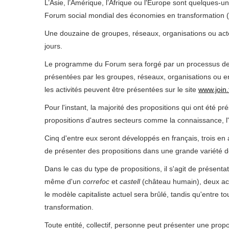
L’Asie, l’Amérique, l’Afrique ou l'Europe sont quelques-u
Forum social mondial des économies en transformation (
Une douzaine de groupes, réseaux, organisations ou acte
jours.
Le programme du Forum sera forgé par un processus de co-
présentées par les groupes, réseaux, organisations ou enti
les activités peuvent être présentées sur le site
www.join
Pour l'instant, la majorité des propositions qui ont été pr
propositions d'autres secteurs comme la connaissance, l'
Cinq d'entre eux seront développés en français, trois en 
de présenter des propositions dans une grande variété d
Dans le cas du type de propositions, il s'agit de présent
même d'un
correfoc
et
castell
(château humain), deux acti
le modèle capitaliste actuel sera brûlé, tandis qu'entre 
transformation.
Toute entité, collectif, personne peut présenter une propos