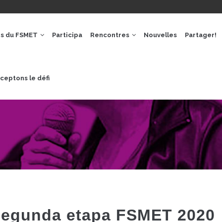
GACIÓ
IPAL
os du FSMET
Participa
Rencontres
Nouvelles
Partager!
ceptons le défi
 segunda etapa FSMET 2020