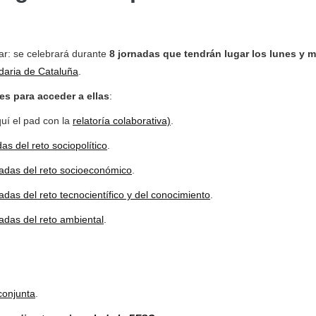
r: se celebrará durante
8 jornadas que tendrán lugar los lunes y m
daria de Cataluña
.
es para acceder a ellas
:
uí el pad con la
relatoría colaborativa)
.
as del reto sociopolítico
.
onadas del reto socioeconómico
.
nadas del reto tecnocientífico y del conocimiento
.
nadas del reto ambiental
.
conjunta
.