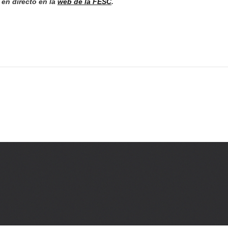
en directo en la
web de la FESC
.