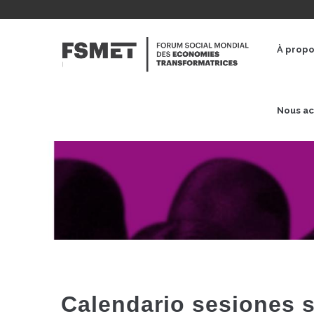
Aller
au
NAVE
contenu
PRINC
À prop
principal
Nous ac
Calendario sesiones