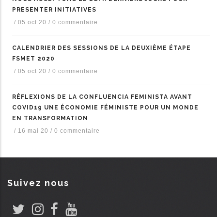
PRESENTER INITIATIVES
les actions supplémentaires
/
05 oct 20
/
0 commentaire
CALENDRIER DES SESSIONS DE LA DEUXIÈME ÉTAPE
FSMET 2020
/
05 oct 20
/
0 commentaire
RÉFLEXIONS DE LA CONFLUENCIA FEMINISTA AVANT
COVID19 UNE ÉCONOMIE FÉMINISTE POUR UN MONDE
EN TRANSFORMATION
/
16 mai 20
/
0 commentaire
Suivez nous