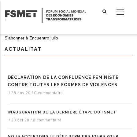
Aller
au
contenu
principal
S'abonner à Encuentro julio
ACTUALITAT
DÉCLARATION DE LA CONFLUENCE FÉMINISTE
CONTRE TOUTES LES FORMES DE VIOLENCES
/
25 nov 20
/
0 commentaire
INAUGURATION DE LA DERNIÈRE ÉTAPE DU FSMET
/
23 oct 20
/
0 commentaire
NOUS ACCEPTONS LE DÉFI: DERNIERS JOURS POUR