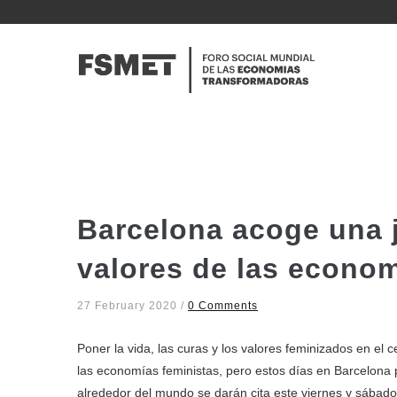
Pasar
al
N
contenido
P
principal
Barcelona acoge una 
valores de las econom
27 February 2020
/
0 Comments
Poner la vida, las curas y los valores feminizados en el c
las economías feministas, pero estos días en Barcelona 
alrededor del mundo se darán cita este viernes y sábado