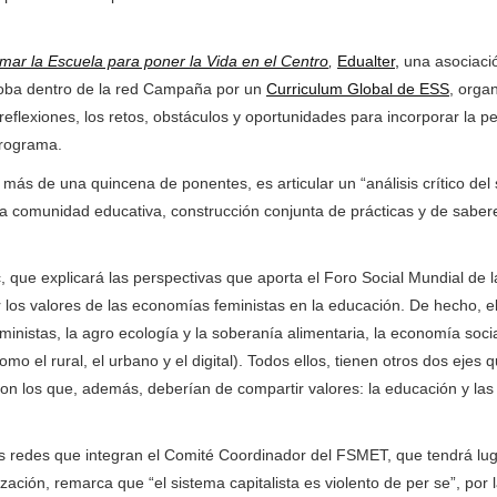
mar la Escuela para poner la Vida en el Centro
,
Edualter,
una asociaci
loba dentro de la red Campaña por un
Curriculum Global de ESS
, orga
eflexiones, los retos, obstáculos y oportunidades para incorporar la p
programa.
 más de una quincena de ponentes, es articular un “análisis crítico del
a comunidad educativa, construcción conjunta de prácticas y de saber
, que explicará las perspectivas que aporta el Foro Social Mundial de l
s valores de las economías feministas en la educación. De hecho, e
inistas, la agro ecología y la soberanía alimentaria, la economía socia
 el rural, el urbano y el digital). Todos ellos, tienen otros dos ejes q
on los que, además, deberían de compartir valores: la educación y las 
 redes que integran el Comité Coordinador del FSMET, que tendrá lug
zación, remarca que “el sistema capitalista es violento de per se”, por l