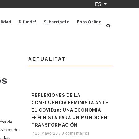
ES
Lista adicional 
lidad
Difunde!
Subscribete
Foro Online
ACTUALITAT
os
REFLEXIONES DE LA
CONFLUENCIA FEMINISTA ANTE
EL COVID19: UNA ECONOMÍA
FEMINISTA PARA UN MUNDO EN
etos de
TRANSFORMACIÓN
ivistas de
/
16 Mayo 20
/
0 comentarios
a las