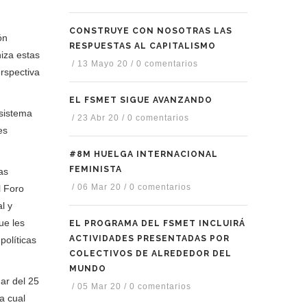
CONSTRUYE CON NOSOTRAS LAS
ón
RESPUESTAS AL CAPITALISMO
niza estas
/
13 Mayo 20
/
0 comentarios
erspectiva
EL FSMET SIGUE AVANZANDO
 sistema
/
23 Abr 20
/
0 comentarios
es
#8M HUELGA INTERNACIONAL
FEMINISTA
as
/
06 Mar 20
/
0 comentarios
l Foro
l y
ue les
EL PROGRAMA DEL FSMET INCLUIRÁ
ACTIVIDADES PRESENTADAS POR
políticas
COLECTIVOS DE ALREDEDOR DEL
MUNDO
ar del 25
/
05 Mar 20
/
0 comentarios
a cual