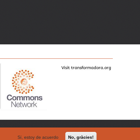
Sí, estoy de acuerdo
No, gràcies!