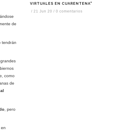
VIRTUALES EN CUARENTENA"
/
21 Jun 20
/
0 comentarios
asándose
anente de
o tendrán
s grandes
obiernos
e, como
danas de
n
al
ndo
, pero
, en