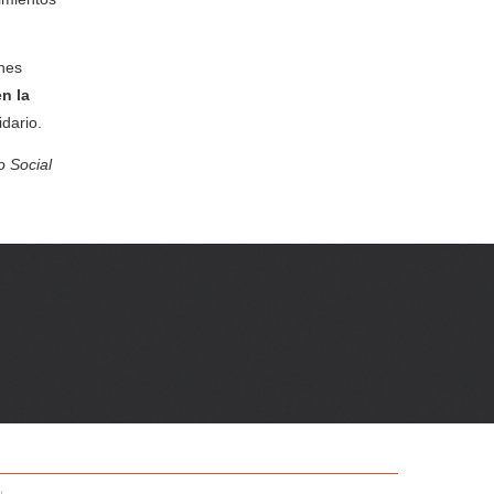
ones
n la
dario.
o Social