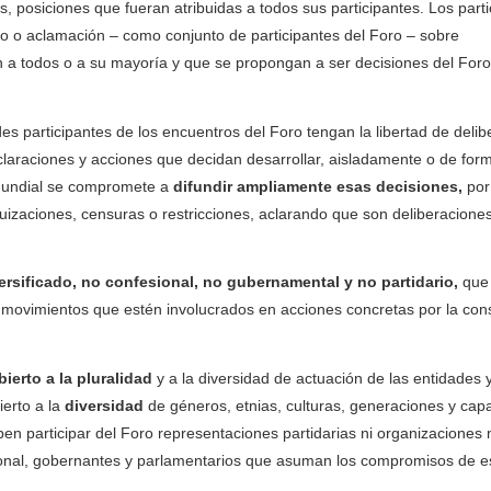
 posiciones que fueran atribuidas a todos sus participantes. Los parti
o o aclamación – como conjunto de participantes del Foro – sobre
n a todos o a su mayoría y que se propongan a ser decisiones del For
s participantes de los encuentros del Foro tengan la libertad de delib
eclaraciones y acciones que decidan desarrollar, aisladamente o de for
l Mundial se compromete a
difundir ampliamente esas decisiones,
por
uizaciones, censuras o restricciones, aclarando que son deliberaciones
versificado, no confesional, no gubernamental y no partidario,
que 
 movimientos que estén involucrados en acciones concretas por la con
ierto a la pluralidad
y a la diversidad de actuación de las entidades 
ierto a la
diversidad
de géneros, etnias, culturas, generaciones y cap
ben participar del Foro representaciones partidarias ni organizaciones m
rsonal, gobernantes y parlamentarios que asuman los compromisos de e