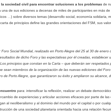
la sociedad civil para encontrar soluciones a los problemas
de nu
a una de sus ediciones a decenas de miles de participantes en más de 
sticos …) sobre diversos temas (desarrollo social, economía solidaria, 
rta de principios define las grandes orientaciones del FSM, sus valo
 Foro Social Mundial, realizado en Porto Alegre del 25 al 30 de enero 
resultados de dicho Foro y las expectativas por él creadas, establecer 
a. Los principios que constan en la Carta – que deberán ser respetados 
que sean miembros de la organización de las nuevas ediciones del Foro
ro de Porto Alegre, que garantizaron su éxito y ampliaron su alcance, 
.
encuentro
para: intensificar la reflexión, realizar un debate democrátic
ercambio de experiencias y articular acciones eficaces por parte de las
gan al neoliberalismo y al dominio del mundo por el capital o por cualq
rucción de una sociedad planetaria orientada hacia una relación fecu