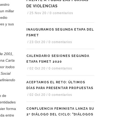
estro
DE VIOLENCIAS
un millar
/
25 Nov 20
/
0 comentarios
medio
res y sus
INAUGURAMOS SEGUNDA ETAPA DEL
FSMET
/
23 Oct 20
/
0 comentarios
de 2001,
CALENDARIO SESIONES SEGUNDA
una Carta
ETAPA FSMET 2020
por todos
/
02 Oct 20
/
0 comentarios
 Social
definiendo
ACEPTAMOS EL RETO: ÚLTIMOS
DÍAS PARA PRESENTAR PROPUESTAS
/
02 Oct 20
/
0 comentarios
o de
 entidades
uier forma
CONFLUENCIA FEMINISTA LANZA SU
2º DIÁLOGO DEL CICLO: "DIÁLOGOS
nda entre