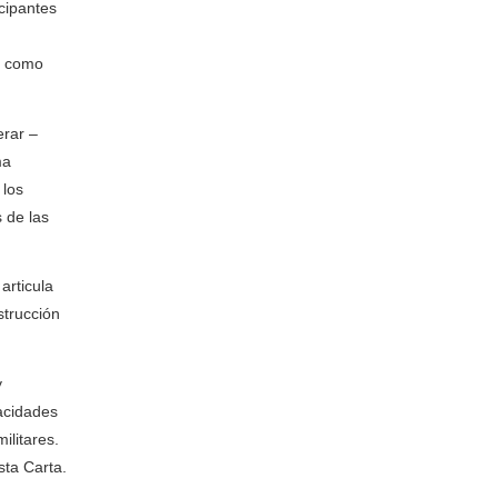
cipantes
o como
erar –
ma
 los
 de las
articula
strucción
y
acidades
ilitares.
sta Carta.