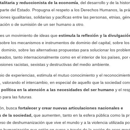
talitaria y reduccionista de la economía
, del desarrollo y de la histor
 parte del Estado. Propugna el respeto a los Derechos Humanos, la prá
ones igualitarias, solidarias y pacificas entre las personas, etnias, gé
ación o de sumisión de un ser humano a otro.
, es un movimiento de ideas que
estimula la reflexión y la divulgació
sobre los mecanismos e instrumentos de dominio del capital, sobre lo
e dominio, sobre las alternativas propuestas para solucionar los probl
eados, tanto internacionalmente como en el interior de los países, por 
nsiones racistas, sexistas y destructivas del medio ambiente.
io de experiencias, estimula el mutuo conocimiento y el reconocimient
, valorando el intercambio, en especial de aquello que la sociedad con
n política en la atención a las necesidades del ser humano
y el res
 para las futuras.
ión, busca
fortalecer y crear nuevas articulaciones nacionales e
s de la sociedad,
que aumenten, tanto en la esfera pública como la pr
ceso de deshumanización que vive el mundo y a la violencia utilizada po
 de humanización que están en curso a través de la acción de esos mov