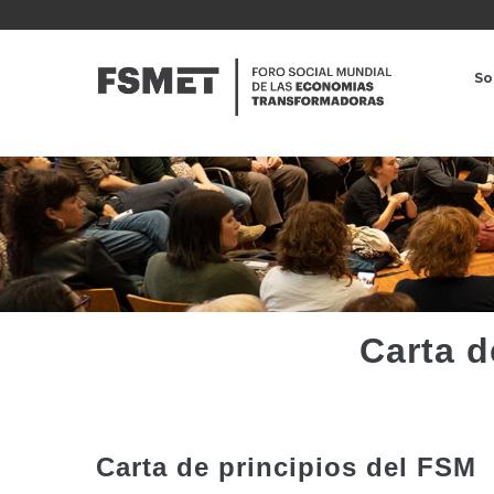
Pasar
al
NAVE
contenido
PRINC
So
principal
Carta d
Carta de principios del FSM