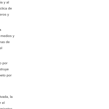
ia y al
ctica de
neros y
n
s medios y
emas de
el
o por
struye
peto por
ivada, la
r el
imientos