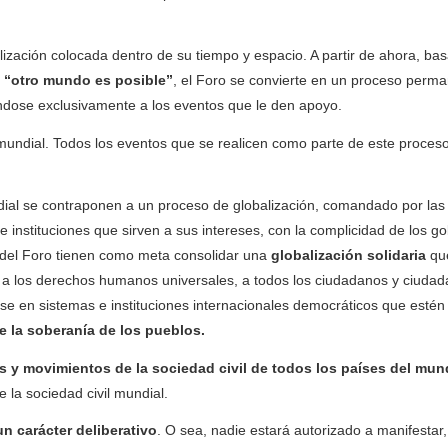
lización colocada dentro de su tiempo y espacio. A partir de ahora, b
“otro mundo es posible”
, el Foro se convierte en un proceso perm
ándose exclusivamente a los eventos que le den apoyo.
mundial. Todos los eventos que se realicen como parte de este proces
ndial se contraponen a un proceso de globalización, comandado por la
e instituciones que sirven a sus intereses, con la complicidad de los g
o del Foro tienen como meta consolidar una
globalización solidaria
qu
e a los derechos humanos universales, a todos los ciudadanos y ciuda
se en sistemas e instituciones internacionales democráticos que esté
 de la soberanía de los pueblos.
s y movimientos de la sociedad civil de todos los países del mu
 la sociedad civil mundial.
un carácter deliberativo
. O sea, nadie estará autorizado a manifestar