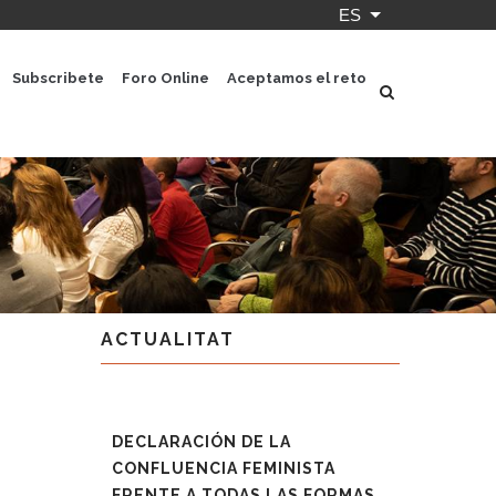
ES
Lista adicional 
Subscribete
Foro Online
Aceptamos el reto
ACTUALITAT
DECLARACIÓN DE LA
CONFLUENCIA FEMINISTA
FRENTE A TODAS LAS FORMAS