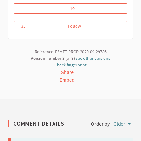
Universidad del Buen Vivir
10
35
Follow
Universidad del Buen Vivir
35 followers
Reference: FSMET-PROP-2020-09-29786
Version number 3
(of 3)
see other versions
Check fingerprint
Share
Embed
COMMENT DETAILS
Order by:
Older