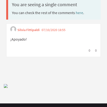
You are seeing a single comment
You can check the rest of the comments
here
.
Silvia Fittipaldi
07/10/2020 18:55
Get link to single co
Report inappropriate con
¡Apoyado!
I agree with t
0
I disagree
0