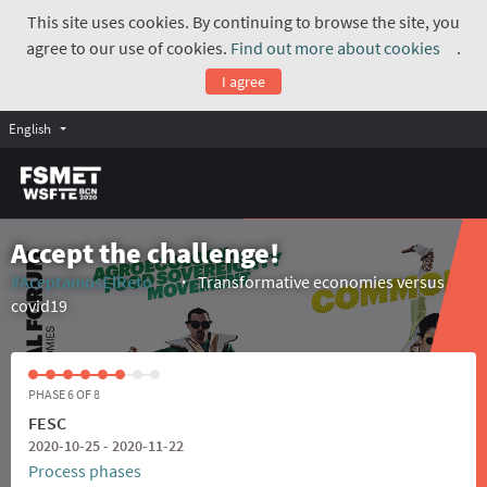
This site uses cookies. By continuing to browse the site, you
agree to our use of cookies.
Find out more about cookies
.
(Exte
I agree
English
Accept the challenge!
#AceptamosElReto
Transformative economies versus
(External link)
covid19
PHASE 6 OF 8
FESC
2020-10-25 - 2020-11-22
Process phases