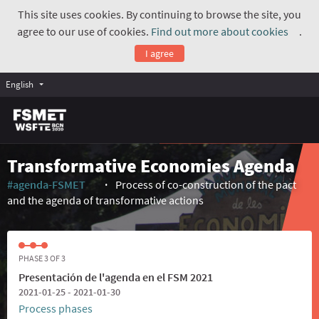
This site uses cookies. By continuing to browse the site, you
agree to our use of cookies.
Find out more about cookies
.
(Exte
I agree
English
Transformative Economies Agenda
#agenda-FSMET
Process of co-construction of the pact
(External link)
and the agenda of transformative actions
PHASE 3 OF 3
Presentación de l'agenda en el FSM 2021
2021-01-25 - 2021-01-30
Process phases