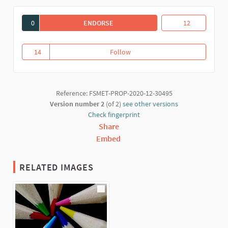
0
ENDORSE
EDUCANT DES DE L'ECONOMIA SOLID
Educant des de l
12
14
Follow
Educant des de l'Economia Solid
14 followers
Reference: FSMET-PROP-2020-12-30495
Version number 2
(of 2)
see other versions
Check fingerprint
Share
Embed
RELATED IMAGES
(External link)