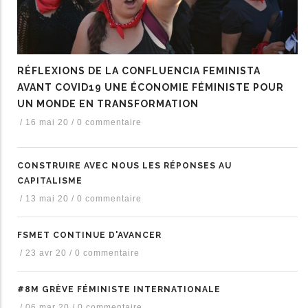
RÉFLEXIONS DE LA CONFLUENCIA FEMINISTA
AVANT COVID19 UNE ÉCONOMIE FÉMINISTE POUR
UN MONDE EN TRANSFORMATION
/
16 mai 20
/
0 commentaire
CONSTRUIRE AVEC NOUS LES RÉPONSES AU
CAPITALISME
/
13 mai 20
/
0 commentaire
FSMET CONTINUE D'AVANCER
/
23 avr 20
/
0 commentaire
#8M GRÈVE FÉMINISTE INTERNATIONALE
/
06 mar 20
/
0 commentaire