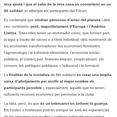
teva ajuda i que el caliu de la teva casa es converteixi en un
llit solidari
on albergar els participants del Fòrum.
les actions supplémentaires
Es contempla que
vindran persones d’arreu del planeta
i dels
cinc continents,
però, majoritàriament d’Europa i l’Amèrica
Llatina
. Totes elles tenen un dominador comú, que formen part,
ja sigui a través de xarxes o a títols individual, dels moviments de
les economies transformadores: les economies feministes;
l’agroecologia i la sobirania alimentària; l’economia social i
solidària, el comerç just, finances ètiques, cooperativism; els
comuns; les polítiques públiques; i l’educació i la formació.
La
finalitat de la iniciativa
de llits solidaris
es crear una àmplia
xarxa d’allotjaments per acollir al major nombre de
participants possible
i, especialment, aquells que no tenen
suficients recursos econòmics per pernoctar a la ciutat.
La idea, però, és que
és un intercanvi on tothom hi guanya.
Els hostes o hostesses podran enriquir-se amb les experiències
de les persones que acullen i conèixer sobre els seus països