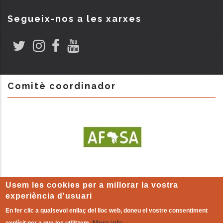
Segueix-nos a les xarxes
Comitè coordinador
Usem les cookies per a millorar la vostra
experiència d'usuari
En fer clic a qualsevol enllaç del lloc web, doneu el vostre consentiment
More info