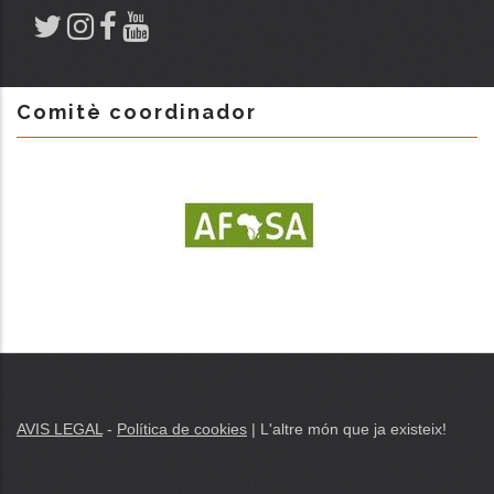
Comitè coordinador
AVIS LEGAL
-
Política de cookies
| L'altre món que ja existeix!