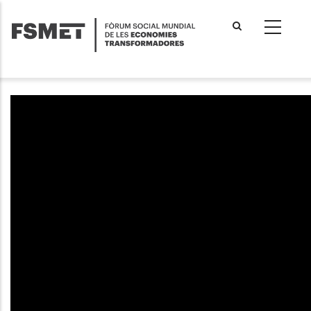
Vés
al
contingut