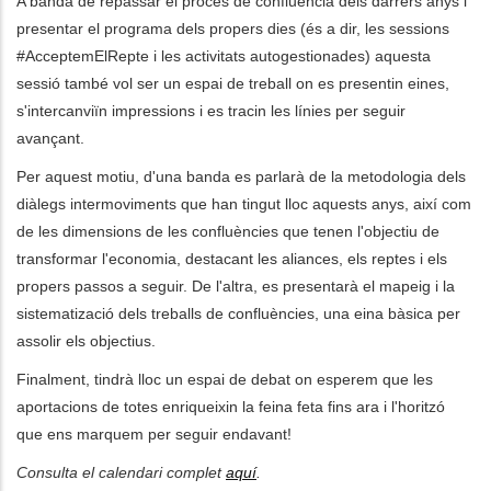
A banda de repassar el procés de confluència dels darrers anys i
presentar el programa dels propers dies (és a dir, les sessions
les accions addicionals
#AcceptemElRepte i les activitats autogestionades) aquesta
sessió també vol ser un espai de treball on es presentin eines,
s'intercanviïn impressions i es tracin les línies per seguir
avançant.
Per aquest motiu, d'una banda es parlarà de la metodologia dels
diàlegs intermoviments que han tingut lloc aquests anys, així com
de les dimensions de les confluències que tenen l'objectiu de
transformar l'economia, destacant les aliances, els reptes i els
propers passos a seguir. De l'altra, es presentarà el mapeig i la
sistematizació dels treballs de confluències, una eina bàsica per
assolir els objectius.
Finalment, tindrà lloc un espai de debat on esperem que les
aportacions de totes enriqueixin la feina feta fins ara i l'horitzó
que ens marquem per seguir endavant!
Consulta el calendari complet
aquí
.