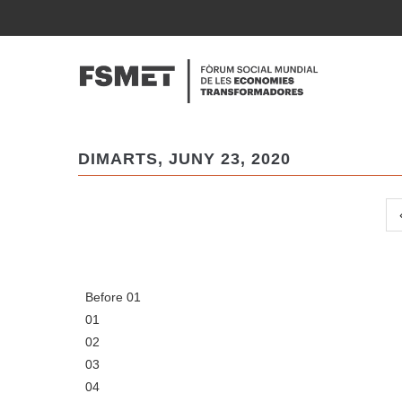
Vés
al
NAVE
contingut
PRINC
DIMARTS, JUNY 23, 2020
Paginació
Before 01
01
02
03
04