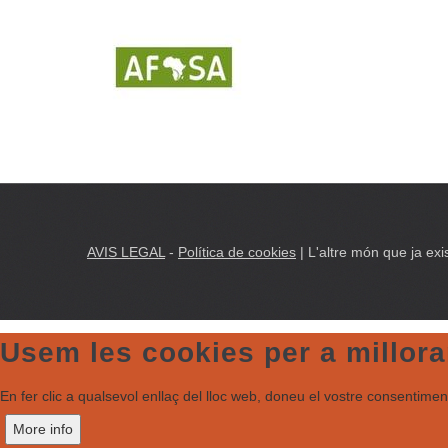
AVIS LEGAL
-
Política de cookies
| L'altre món que ja exis
Usem les cookies per a millorar
En fer clic a qualsevol enllaç del lloc web, doneu el vostre consentiment 
More info