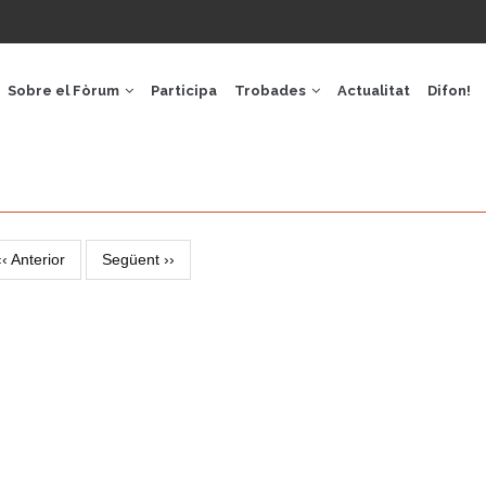
GACIÓ
IPAL
Sobre el Fòrum
Participa
Trobades
Actualitat
Difon!
‹‹
Anterior
Següent
››