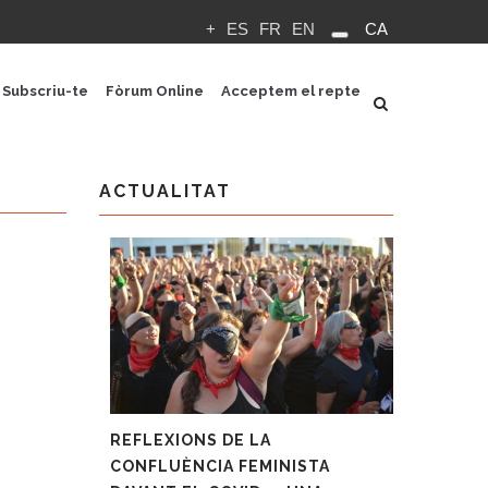
+
ES
FR
EN
CA
Llista
les
Subscriu-te
Fòrum Online
Acceptem el repte
accions
addicionals
ACTUALITAT
REFLEXIONS DE LA
CONFLUÈNCIA FEMINISTA