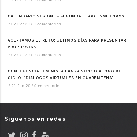
/
23 Oct 20
/
0 comentarios
CALENDARIO SESIONES SEGUNDA ETAPA FSMET 2020
/
02 Oct 20
/
0 comentarios
ACEPTAMOS EL RETO: ÚLTIMOS DÍAS PARA PRESENTAR
PROPUESTAS
/
02 Oct 20
/
0 comentarios
CONFLUENCIA FEMINISTA LANZA SU 2º DIÁLOGO DEL
CICLO: "DIÁLOGOS VIRTUALES EN CUARENTENA"
/
21 Jun 20
/
0 comentarios
Siguenos en redes