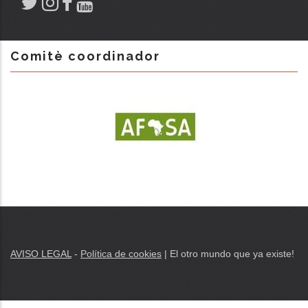
Comitè coordinador
AVISO LEGAL
-
Política de cookies
|
El otro
mundo que
ya existe
!