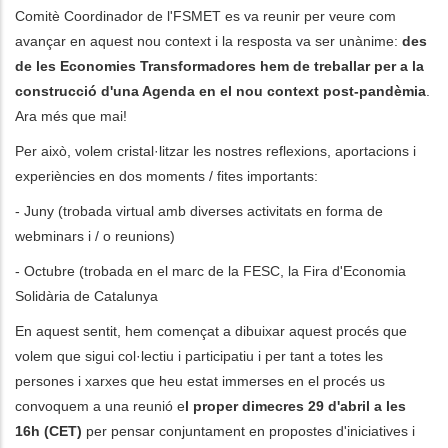
Comitè Coordinador de l'FSMET es va reunir per veure com
avançar en aquest nou context i la resposta va ser unànime:
des
les accions addicionals
de les Economies Transformadores hem de treballar per a la
construcció d'una Agenda en el nou context post-pandèmia
.
Ara més que mai!
Per això, volem cristal·litzar les nostres reflexions, aportacions i
experiències en dos moments / fites importants:
- Juny (trobada virtual amb diverses activitats en forma de
webminars i / o reunions)
- Octubre (trobada en el marc de la FESC, la Fira d'Economia
Solidària de Catalunya
En aquest sentit, hem començat a dibuixar aquest procés que
volem que sigui col·lectiu i participatiu i per tant a totes les
persones i xarxes que heu estat immerses en el procés us
convoquem a una reunió e
l proper dimecres 29 d'abril a les
16h (CET)
per pensar conjuntament en propostes d'iniciatives i