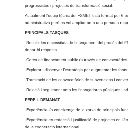
progressistes i projectes de transformació social.
Actualment l’equip tècnic del FSMET està format per 6 p
administrativa però es vol ampliar amb una persona respo
PRINCIPALS TASQUES
-Recollir les necessitats de finançament del procés del
donar-hi resposta
-Cerca de finançament públic (a través de convocatòries 
-Explorar i dissenyar l’estratègia per augmentar les font
-Tramitació de les convocatòries de subvencions i convenis 
-Relació i seguiment amb les finançadores públiques i pr
PERFIL DEMANAT
-Experiència i/o coneixença de la xarxa de principals fund
-Experiència en redacció i justificació de projectes en l’àm
de la cooperació internacional