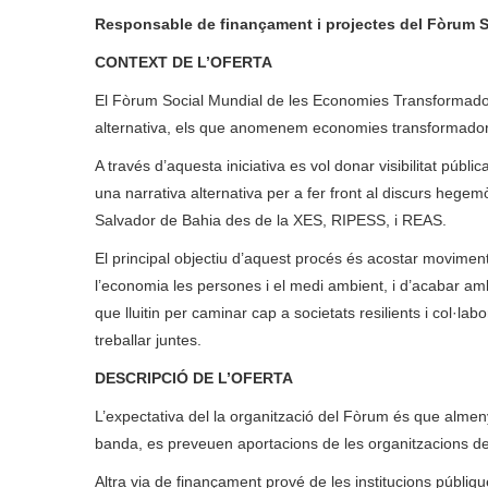
Responsable de finançament i projectes del Fòrum 
CONTEXT DE L’OFERTA
El Fòrum Social Mundial de les Economies Transformador
alternativa, els que anomenem economies transformadores 
A través d’aquesta iniciativa es vol donar visibilitat púb
una narrativa alternativa per a fer front al discurs hegem
Salvador de Bahia des de la XES, RIPESS, i REAS.
El principal objectiu d’aquest procés és acostar moviments
l’economia les persones i el medi ambient, i d’acabar amb 
que lluitin per caminar cap a societats resilients i col·la
treballar juntes.
DESCRIPCIÓ DE L’OFERTA
L’expectativa del la organització del Fòrum és que almenys
banda, es preveuen aportacions de les organitzacions d
Altra via de finançament prové de les institucions públiq