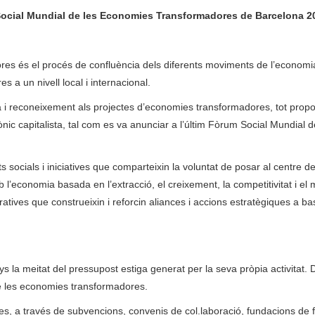
Social Mundial de les Economies Transformadores de Barcelona 2
es és el procés de confluència dels diferents moviments de l’economi
a un nivell local i internacional.
lica i reconeixement als projectes d’economies transformadores, tot prop
ònic capitalista, tal com es va anunciar a l’últim Fòrum Social Mundial d
 socials i iniciatives que comparteixin la voluntat de posar al centre d
l’economia basada en l’extracció, el creixement, la competitivitat i el m
boratives que construeixin i reforcin aliances i accions estratègiques a b
 la meitat del pressupost estiga generat per la seva pròpia activitat. D
e les economies transformadores.
ues, a través de subvencions, convenis de col.laboració, fundacions de f