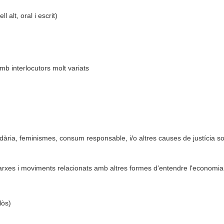
 alt, oral i escrit)
e amb interlocutors molt variats
ària, feminismes, consum responsable, i/o altres causes de justícia soc
xarxes i moviments relacionats amb altres formes d'entendre l'economia
lòs)