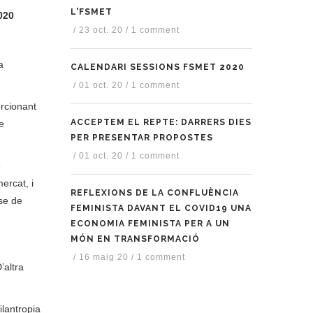
L'FSMET
020
/
23 oct. 20
/
1 comment
a
CALENDARI SESSIONS FSMET 2020
/
01 oct. 20
/
1 comment
orcionant
ACCEPTEM EL REPTE: DARRERS DIES
e
PER PRESENTAR PROPOSTES
/
01 oct. 20
/
1 comment
e
ercat, i
REFLEXIONS DE LA CONFLUÈNCIA
ase de
FEMINISTA DAVANT EL COVID19 UNA
ECONOMIA FEMINISTA PER A UN
MÓN EN TRANSFORMACIÓ
/
16 maig 20
/
1 comment
’altra
ilantropia