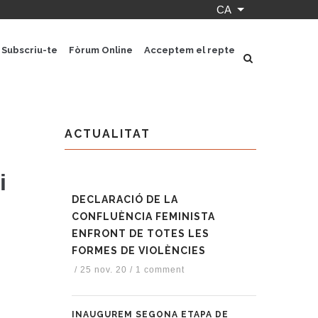
CA
Llista les accion
Subscriu-te
Fòrum Online
Acceptem el repte
ACTUALITAT
i
DECLARACIÓ DE LA
CONFLUÈNCIA FEMINISTA
ENFRONT DE TOTES LES
FORMES DE VIOLÈNCIES
/
25 nov. 20
/
1 comment
INAUGUREM SEGONA ETAPA DE