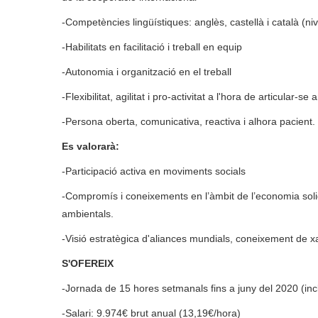
-Competències lingüístiques: anglès, castellà i català (nivell
-Habilitats en facilitació i treball en equip
-Autonomia i organització en el treball
-Flexibilitat, agilitat i pro-activitat a l'hora de articular-s
-Persona oberta, comunicativa, reactiva i alhora pacient.
Es valorarà:
-Participació activa en moviments socials
-Compromís i coneixements en l’àmbit de l’economia solid
ambientals.
-Visió estratègica d'aliances mundials, coneixement de 
S'OFEREIX
-Jornada de 15 hores setmanals fins a juny del 2020 (inc
-Salari: 9.974€ brut anual (13,19€/hora)