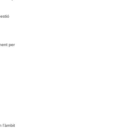
estió
ment per
n l’àmbit